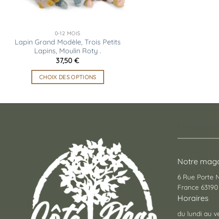
0-12 MOIS
Lapin Grand Modèle, Trois Petits
Lapins, Moulin Roty .
37,50
€
CHOIX DES OPTIONS
Ce
produit
a
plusieurs
Un conce
variations.
Les
options
Notre maga
peuvent
6 Rue Porte
être
France 63190 
choisies
Horaires
sur
la
du lundi au v