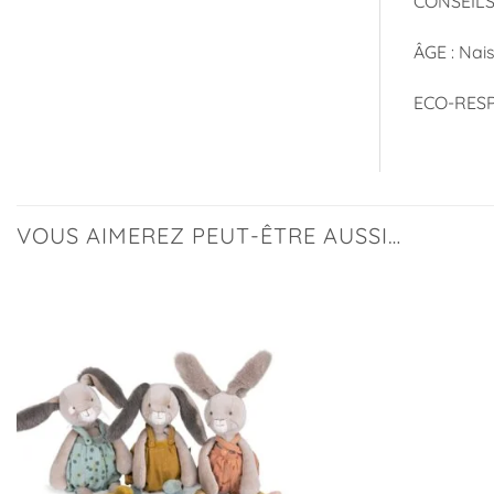
CONSEILS 
ÂGE : Nai
ECO-RESPO
VOUS AIMEREZ PEUT-ÊTRE AUSSI…
Ajouter
à la
liste
d’envies