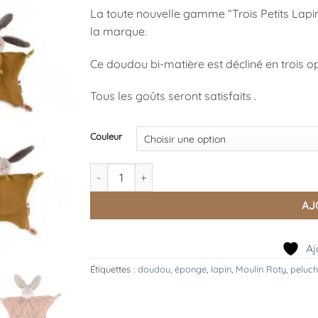
La toute nouvelle gamme “Trois Petits Lapin
la marque.
Ce doudou bi-matière est décliné en trois op
Tous les goûts seront satisfaits .
Couleur
quantité de Doudou Lapin , Trois Petits Lapins, 
AJ
Aj
Étiquettes :
doudou
,
éponge
,
lapin
,
Moulin Roty
,
peluch