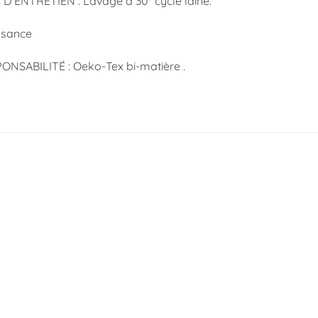
D’ENTRETIEN : Lavage à 30° cycle laine.
ssance
NSABILITÉ : Oeko-Tex bi-matière .