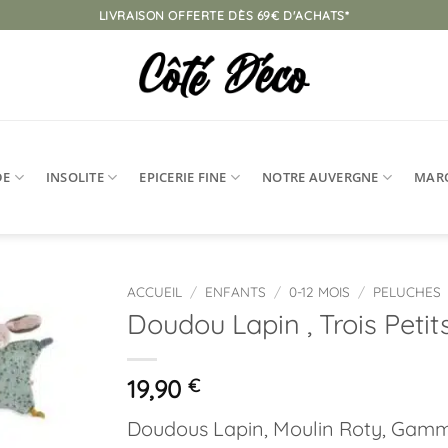
LIVRAISON OFFERTE DÈS 69€ D'ACHATS*
DE
INSOLITE
EPICERIE FINE
NOTRE AUVERGNE
MAR
ACCUEIL
/
ENFANTS
/
0-12 MOIS
/
PELUCHES
Doudou Lapin , Trois Petit
Ajouter
à la
liste
19,90
€
d’envies
Doudous Lapin, Moulin Roty, Gamme 