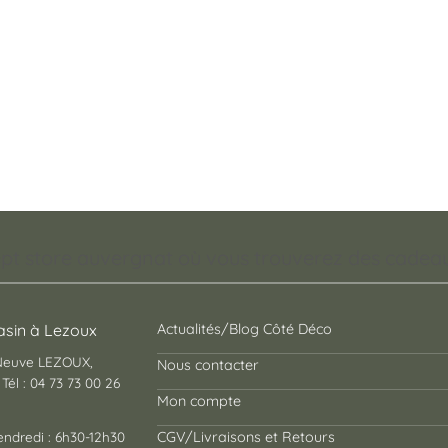
pt store auvergnat où vous trouverez des cadeaux
sin à Lezoux
Actualités/Blog Côté Déco
 Neuve LEZOUX,
Nous contacter
Tél : 04 73 73 00 26
Mon compte
endredi : 6h30-12h30
CGV/Livraisons et Retours