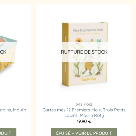
Ajouter
Ajouter
à la
à la
liste
liste
d’envies
d’envies
OCK
RUPTURE DE STOCK
0-12 MOIS
Lapins, Moulin
Cartes mes 12 Premiers Mois, Trois Petits
Lapins, Moulin Roty
19,90
€
ODUIT
ÉPUISÉ – VOIR LE PRODUIT