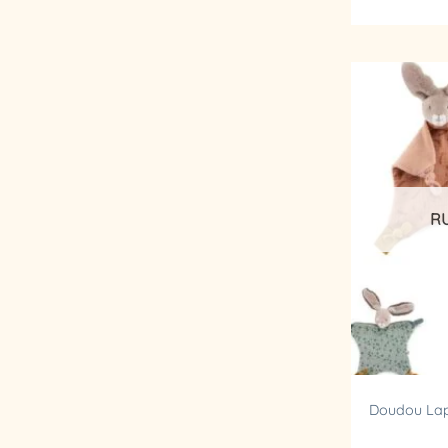
R
Doudou Lapin