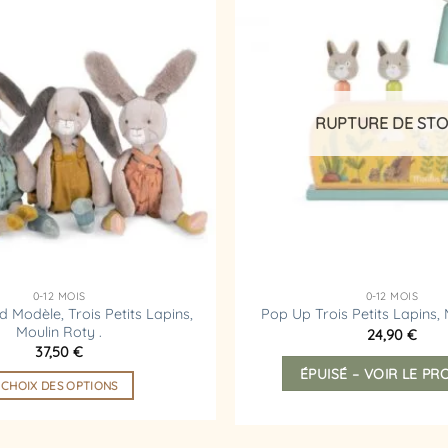
Ajouter
à la
liste
d’envies
RUPTURE DE ST
0-12 MOIS
0-12 MOIS
 Modèle, Trois Petits Lapins,
Pop Up Trois Petits Lapins,
Moulin Roty .
24,90
€
37,50
€
ÉPUISÉ – VOIR LE PR
CHOIX DES OPTIONS
Ce
produit