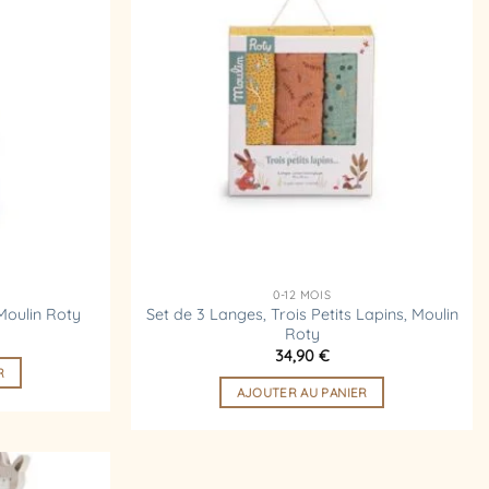
à la
à la
liste
liste
d’envies
d’envies
0-12 MOIS
Set de 3 Langes, Trois Petits Lapins, Moulin
 Moulin Roty
Roty
34,90
€
R
AJOUTER AU PANIER