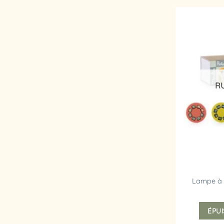
R
Lampe à h
ÉPUI