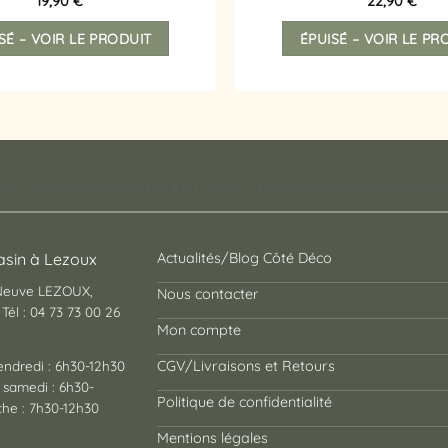
19,90
€
22,90
€
Ce
SÉ – VOIR LE PRODUIT
ÉPUISÉ – VOIR LE PR
produit
a
plusieurs
variations.
Les
options
peuvent
pt store auvergnat où vous trouverez des cadeaux
être
choisies
sur
sin à Lezoux
Actualités/Blog Côté Déco
la
 Neuve LEZOUX,
page
Nous contacter
Tél : 04 73 73 00 26
du
Mon compte
produit
endredi : 6h30-12h30
CGV/Livraisons et Retours
 samedi : 6h30-
Politique de confidentialité
he : 7h30-12h30
Mentions légales