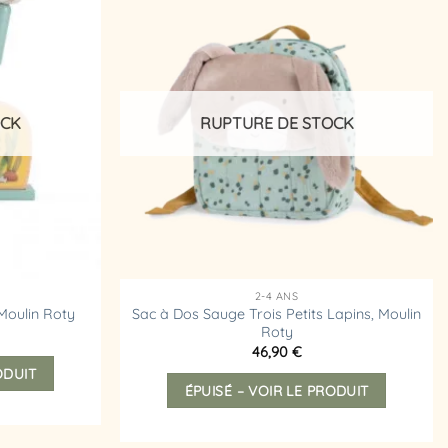
Ajouter
Ajouter
à la
à la
liste
liste
d’envies
d’envies
OCK
RUPTURE DE STOCK
2-4 ANS
Sac à Dos Sauge Trois Petits Lapins, Moulin
 Moulin Roty
Roty
46,90
€
ODUIT
ÉPUISÉ – VOIR LE PRODUIT