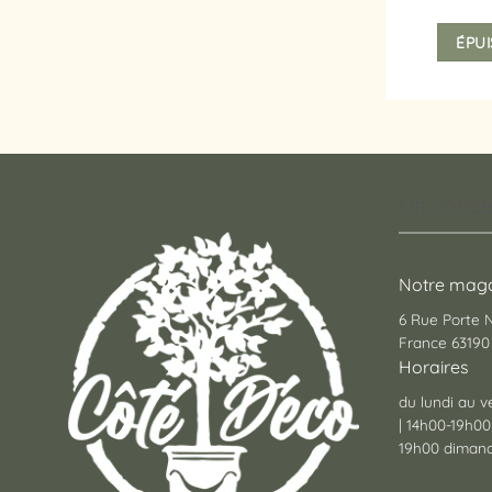
ÉPUI
Un conce
Notre maga
6 Rue Porte
France 63190 
Horaires
du lundi au v
| 14h00-19h00
19h00 dimanc