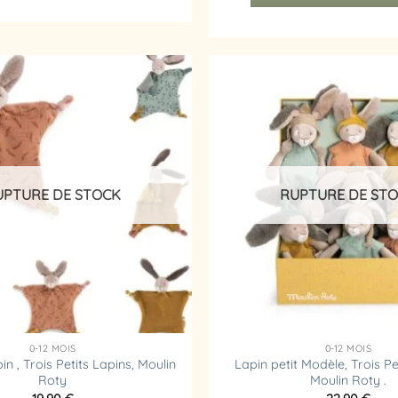
Ajouter
à la
liste
d’envies
UPTURE DE STOCK
RUPTURE DE ST
0-12 MOIS
0-12 MOIS
 , Trois Petits Lapins, Moulin
Lapin petit Modèle, Trois Pe
Roty
Moulin Roty .