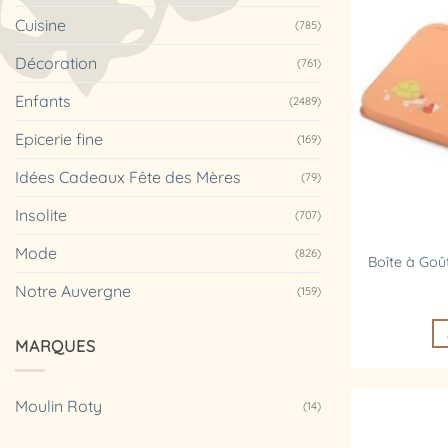
Cuisine
(785)
Décoration
(761)
Enfants
(2489)
Epicerie fine
(169)
Idées Cadeaux Fête des Mères
(79)
Insolite
(707)
Mode
(826)
Boîte à Goût
Notre Auvergne
(159)
MARQUES
Moulin Roty
(14)