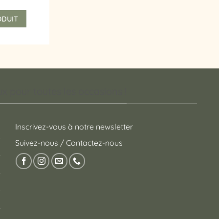
Ce
ODUIT
produit
a
plusieurs
variations.
Les
options
peuvent
 pour toutes les occasions !
être
choisies
sur
Inscrivez-vous à notre newsletter
la
Suivez-nous / Contactez-nous
page
du
produit