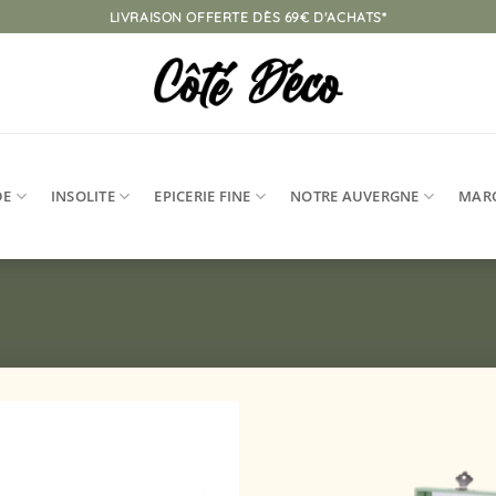
LIVRAISON OFFERTE DÈS 69€ D'ACHATS*
DE
INSOLITE
EPICERIE FINE
NOTRE AUVERGNE
MAR
Ajouter
à la
liste