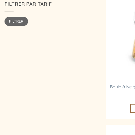
FILTRER PAR TARIF
Prix
Prix
FILTRER
min
max
Boule à Neig