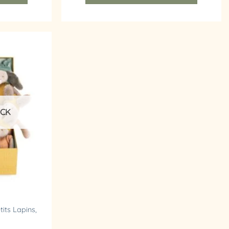
Ajouter
à la
liste
d’envies
OCK
tits Lapins,