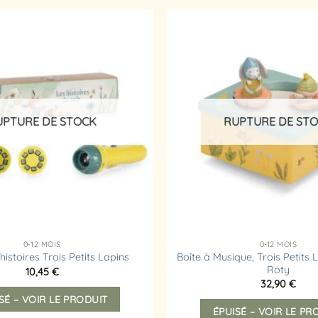
a
plusieurs
variations.
Ajouter
Les
à la
liste
options
d’envies
peuvent
être
choisies
UPTURE DE STOCK
RUPTURE DE ST
sur
la
page
du
produit
0-12 MOIS
0-12 MOIS
Boîte à Musique, Trois Petits 
istoires Trois Petits Lapins
Roty
10,45
€
32,90
€
SÉ – VOIR LE PRODUIT
ÉPUISÉ – VOIR LE PR