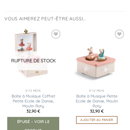
VOUS AIMEREZ PEUT-ÊTRE AUSSI…
Ajouter
Ajouter
à la
à la
liste
liste
d’envies
d’envies
RUPTURE DE STOCK
0-12 MOIS
0-12 MOIS
Boîte à Musique Coffret
Boîte à Musique Petite
Petite Ecole de Danse,
Ecole de Danse, Moulin
Moulin Roty
Roty
32,90
€
32,90
€
AJOUTER AU PANIER
ÉPUISÉ – VOIR LE