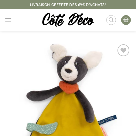
Passer
LIVRAISON OFFERTE DÈS 69€ D'ACHATS*
au
contenu
Ajouter
à la
liste
d’envies