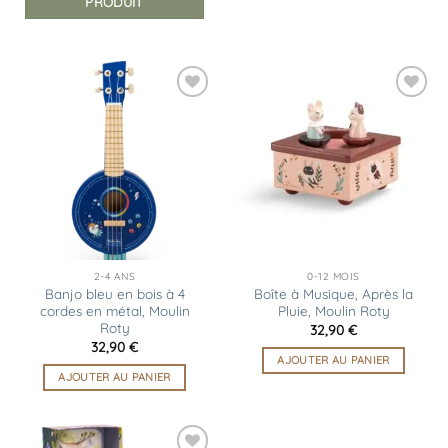
PRODUIT
Ajouter
Ajouter
à la
à la
liste
liste
d’envies
d’envies
2-4 ANS
0-12 MOIS
Banjo bleu en bois à 4
Boîte à Musique, Après la
cordes en métal, Moulin
Pluie, Moulin Roty
Roty
32,90
€
32,90
€
AJOUTER AU PANIER
AJOUTER AU PANIER