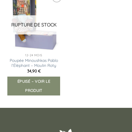
Ajouter
à la
liste
d’envies
RUPTURE DE STOCK
12-24 MOIS
Poupée Minoushkas Pablo
l’Éléphant – Moulin Roty
34,90
€
ÉPUISÉ – VOIR LE
PRODUIT