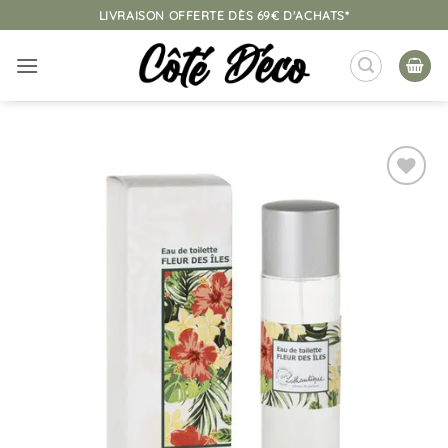
Passer
LIVRAISON OFFERTE DÈS 69€ D'ACHATS*
au
contenu
Ajouter
à la
liste
d’envies