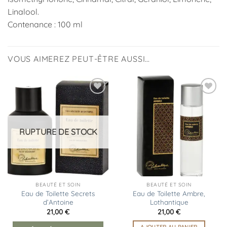
Linalool.
Contenance : 100 ml
VOUS AIMEREZ PEUT-ÊTRE AUSSI…
Ajouter
Ajouter
à la
à la
liste
liste
d’envies
d’envies
RUPTURE DE STOCK
BEAUTÉ ET SOIN
BEAUTÉ ET SOIN
Eau de Toilette Secrets
Eau de Toilette Ambre,
d’Antoine
Lothantique
21,00
€
21,00
€
AJOUTER AU PANIER