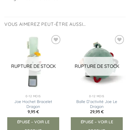
VOUS AIMEREZ PEUT-ÊTRE AUSSI…
Ajouter
Ajouter
à la
à la
liste
liste
d’envies
d’envies
RUPTURE DE STOCK
RUPTURE DE STOCK
0-12 MOIS
0-12 MOIS
Joe Hochet Bracelet
Balle D’activité Joe Le
Dragon
Dragon
9,95
€
29,95
€
ÉPUISÉ – VOIR LE
ÉPUISÉ – VOIR LE