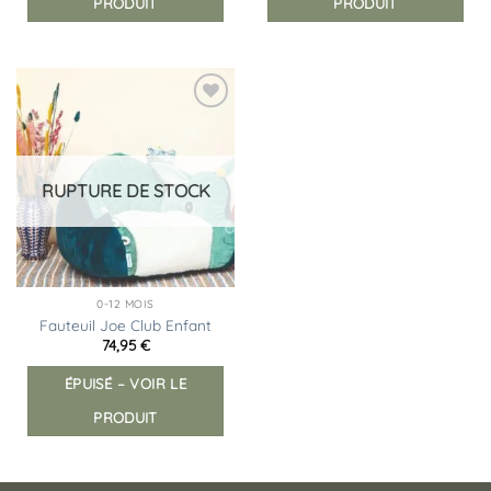
PRODUIT
PRODUIT
Ajouter
à la
liste
d’envies
RUPTURE DE STOCK
0-12 MOIS
Fauteuil Joe Club Enfant
74,95
€
ÉPUISÉ – VOIR LE
PRODUIT