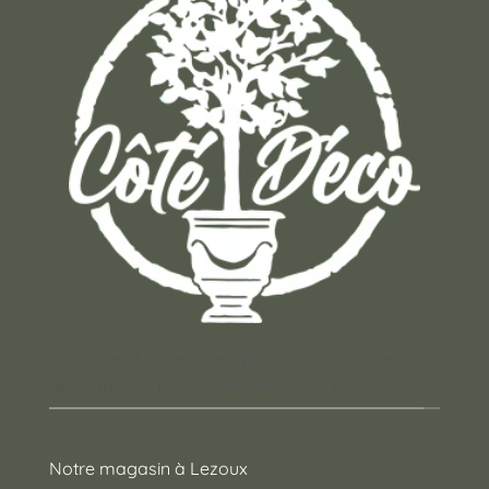
Un concept store auvergnat où vous trouverez
des cadeaux pour toutes les occasions !
Notre magasin à Lezoux