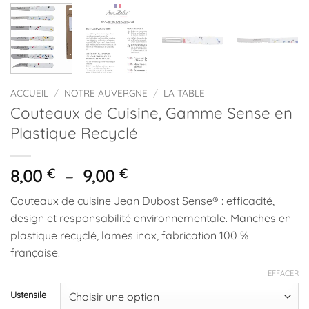
ACCUEIL
/
NOTRE AUVERGNE
/
LA TABLE
Couteaux de Cuisine, Gamme Sense en
Plastique Recyclé
Plage
8,00
€
–
9,00
€
de
Couteaux de cuisine Jean Dubost Sense® : efficacité,
prix :
design et responsabilité environnementale. Manches en
8,00 €
plastique recyclé, lames inox, fabrication 100 %
à
française.
9,00 €
EFFACER
Ustensile