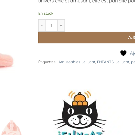
univers chic et amusant, elle est parfaite po
En stock
quantité de Fancy Carp, Jellycat
AJ
Aj
Étiquettes :
Amuseables Jellycat
,
ENFANTS
,
Jellycat
,
p