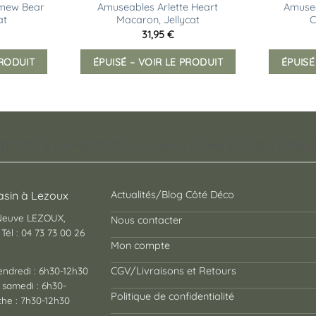
omew Bear
Amuseables Arlette Heart
Amuse
at
Macaron, Jellycat
C
31,95
€
PRODUIT
ÉPUISÉ – VOIR LE PRODUIT
ÉPUISÉ
pt store auvergnat où vous trouverez des cadeaux
sin à Lezoux
Actualités/Blog Côté Déco
 Neuve LEZOUX,
Nous contacter
Tél : 04 73 73 00 26
Mon compte
endredi : 6h30-12h30
CGV/Livraisons et Retours
 samedi : 6h30-
Politique de confidentialité
he : 7h30-12h30