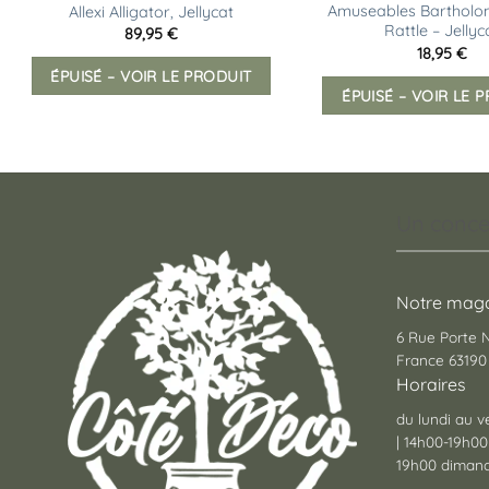
Amuseables Barthol
Allexi Alligator, Jellycat
Rattle – Jellyc
89,95
€
18,95
€
ÉPUISÉ – VOIR LE PRODUIT
ÉPUISÉ – VOIR LE 
Un conce
Notre maga
6 Rue Porte
France 63190 
Horaires
du lundi au v
| 14h00-19h00
19h00 dimanc