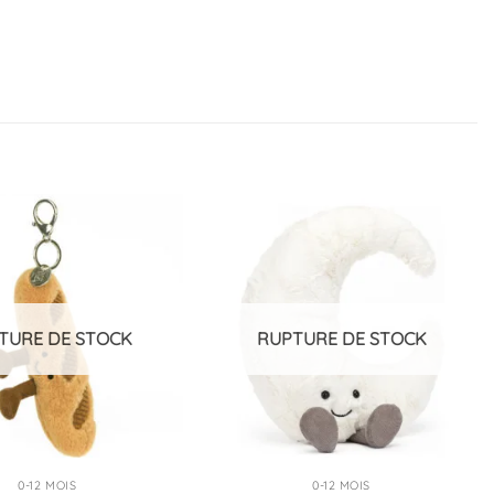
Ajouter
Ajouter
à la
à la
liste
liste
d’envies
d’envies
TURE DE STOCK
RUPTURE DE STOCK
0-12 MOIS
0-12 MOIS