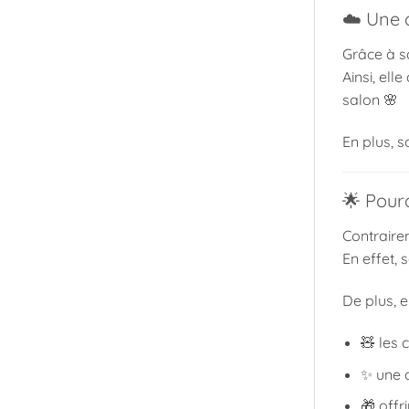
☁️ Une d
Grâce à sa
Ainsi, el
salon 🌸
En plus, s
🌟 Pour
Contraire
En effet, 
De plus, e
🧸 les 
✨ une 
🎁 offr