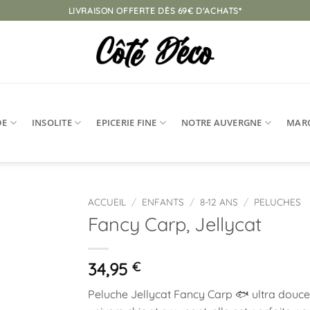
LIVRAISON OFFERTE DÈS 69€ D'ACHATS*
DE
INSOLITE
EPICERIE FINE
NOTRE AUVERGNE
MAR
ACCUEIL
/
ENFANTS
/
8-12 ANS
/
PELUCHES
Fancy Carp, Jellycat
Ajouter
à la
liste
34,95
€
d’envies
Peluche
Jellycat
Fancy Carp 🐟 ultra douce e