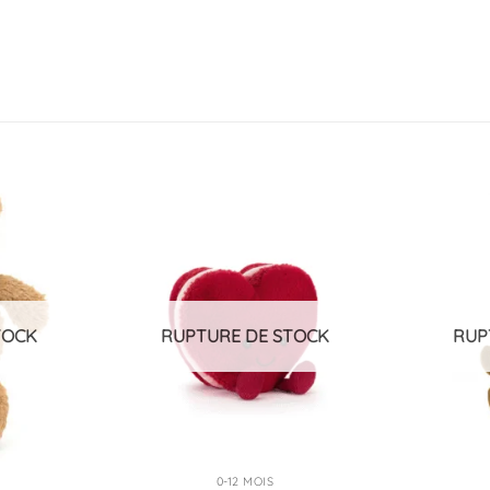
Ajouter
Ajouter
à la
à la
liste
liste
d’envies
d’envies
TOCK
RUPTURE DE STOCK
RUP
0-12 MOIS