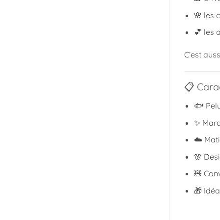
🌸 les 
💕 les
C’est aus
📋 Carac
🐟 Pel
✨ Marq
☁️ Mati
🌸 Desi
🧸 Conv
🎁 Idé