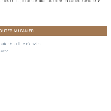
ur les câlins, la décoration ou offrir un cadeau unique 💕
OUTER AU PANIER
outer à la liste d’envies
eluche