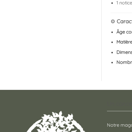
1 notic
⚙️
Caract
Âge con
Matièr
Dimens
Nombre
Un conce
Notre maga