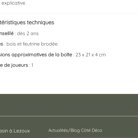
e explicative
éristiques techniques
seillé
: dès 2 ans
es
: bois et feutrine brodée
ions approximatives de la boîte
: 23 x 21 x 4 cm
 de joueurs
: 1
pt store auvergnat où vous trouverez des cadeaux
sin à Lezoux
Actualités/Blog Côté Déco