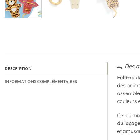
🐊
Des an
DESCRIPTION
Feltimix
de
INFORMATIONS COMPLÉMENTAIRES
des anima
assembler
couleurs e
Ce jeu mi
du laçag
et amusant