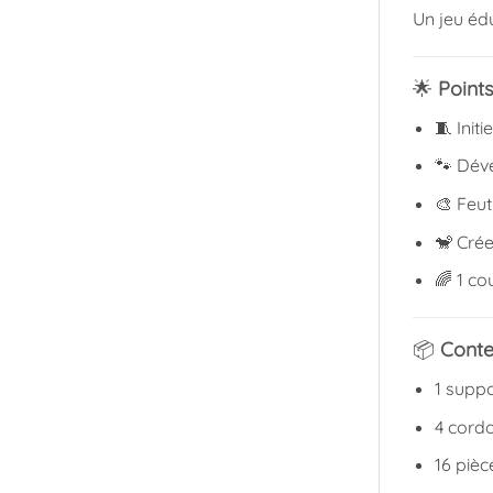
Un jeu édu
🌟
Points
🧵 Init
🐾 Déve
🎨 Feut
🐒 Crée
🌈 1 co
📦
Conte
1 suppo
4 cord
16 pièc