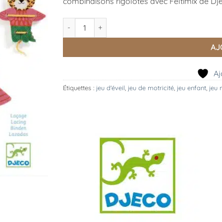
combinaisons rigolotes avec Feltimix de Dj
quantité de Jeu Feltimix
AJ
Aj
Étiquettes :
jeu d'éveil
,
jeu de motricité
,
jeu enfant
,
jeu 