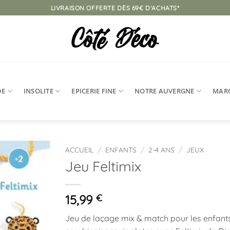
LIVRAISON OFFERTE DÈS 69€ D'ACHATS*
DE
INSOLITE
EPICERIE FINE
NOTRE AUVERGNE
MAR
ACCUEIL
/
ENFANTS
/
2-4 ANS
/
JEUX
Jeu Feltimix
Ajouter
à la
liste
15,99
€
d’envies
Jeu de laçage mix & match pour les enfant