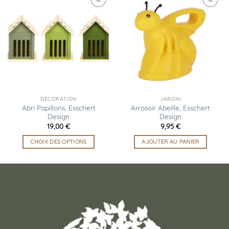
Ajouter
Ajouter
à la
à la
liste
liste
d’envies
d’envies
DÉCORATION
JARDIN
Abri Papillons, Esschert
Arrosoir Abeille, Esschert
Design
Design
19,00
€
9,95
€
CHOIX DES OPTIONS
AJOUTER AU PANIER
Ce
produit
a
plusieurs
variations.
Les
options
peuvent