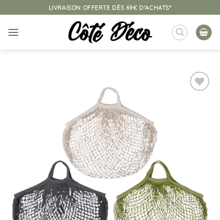
Passer
LIVRAISON OFFERTE DÈS 69€ D'ACHATS*
au
contenu
Ajouter
à la
liste
d’envies