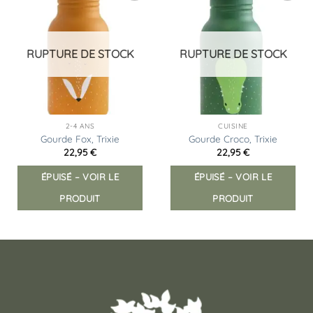
Ajouter
Ajouter
à la
à la
liste
liste
d’envies
d’envies
RUPTURE DE STOCK
RUPTURE DE STOCK
2-4 ANS
CUISINE
Gourde Fox, Trixie
Gourde Croco, Trixie
22,95
€
22,95
€
ÉPUISÉ – VOIR LE
ÉPUISÉ – VOIR LE
PRODUIT
PRODUIT