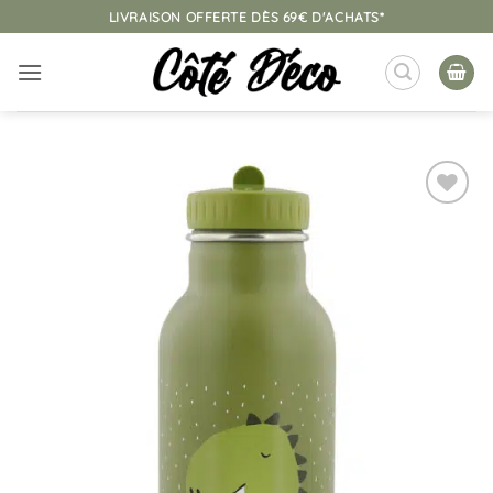
Passer
LIVRAISON OFFERTE DÈS 69€ D'ACHATS*
au
contenu
Ajouter
à la
liste
d’envies