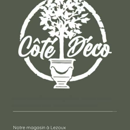
Un concept store auvergnat où vous trouverez
des cadeaux pour toutes les occasions !
Notre magasin à Lezoux