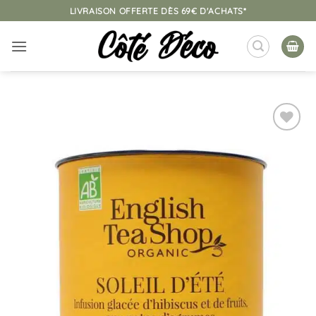
Passer
LIVRAISON OFFERTE DÈS 69€ D'ACHATS*
au
contenu
Ajouter
à la
liste
d’envies