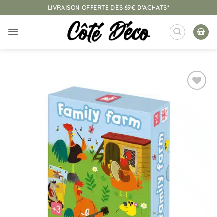
Passer
LIVRAISON OFFERTE DÈS 69€ D'ACHATS*
au
contenu
Ajouter
à la
liste
d’envies