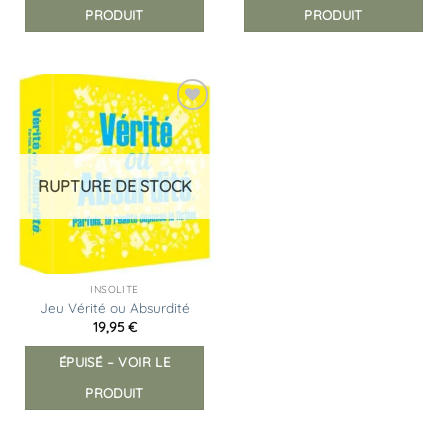
PRODUIT
PRODUIT
Ajouter
à la
liste
d’envies
RUPTURE DE STOCK
INSOLITE
Jeu Vérité ou Absurdité
19,95
€
ÉPUISÉ – VOIR LE
PRODUIT