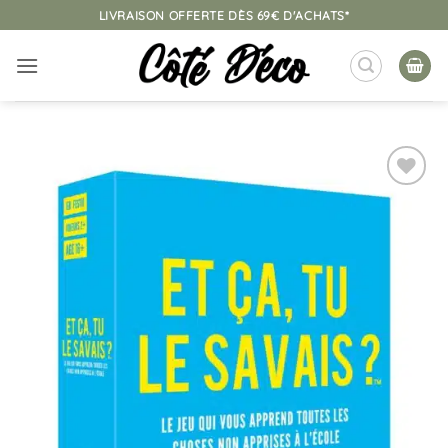
Passer
LIVRAISON OFFERTE DÈS 69€ D'ACHATS*
au
contenu
Ajouter
à la
liste
d’envies