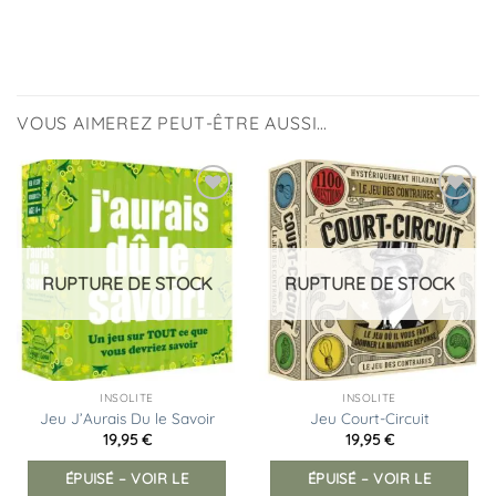
VOUS AIMEREZ PEUT-ÊTRE AUSSI…
Ajouter
Ajouter
à la
à la
liste
liste
d’envies
d’envies
RUPTURE DE STOCK
RUPTURE DE STOCK
INSOLITE
INSOLITE
Jeu J’Aurais Du le Savoir
Jeu Court-Circuit
19,95
€
19,95
€
ÉPUISÉ – VOIR LE
ÉPUISÉ – VOIR LE