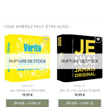
VOUS AIMEREZ PEUT-ÊTRE AUSSI…
Ajouter
Ajouter
à la
à la
liste
liste
d’envies
d’envies
RUPTURE DE STOCK
RUPTURE DE STOCK
INSOLITE
INSOLITE
Jeu Vérité ou Absurdité
Jeu Je n’ai Jamais Original
19,95
€
19,95
€
ÉPUISÉ – VOIR LE
ÉPUISÉ – VOIR LE