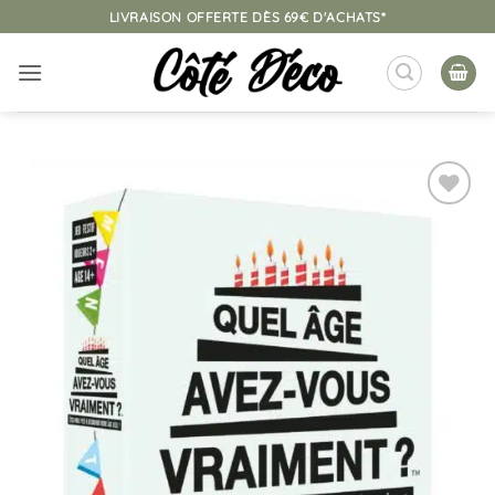
Passer
LIVRAISON OFFERTE DÈS 69€ D'ACHATS*
au
contenu
Ajouter
à la
liste
d’envies