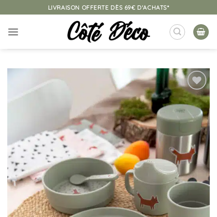
Passer
LIVRAISON OFFERTE DÈS 69€ D'ACHATS*
au
contenu
Ajouter
à la
liste
d’envies