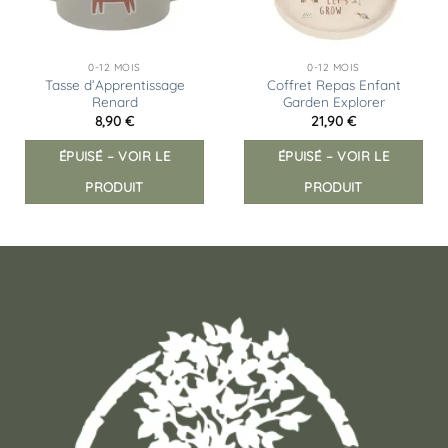
0-12 MOIS
0-12 MOIS
Tasse d’Apprentissage
Coffret Repas Enfant
Renard
Garden Explorer
8,90
€
21,90
€
ÉPUISÉ – VOIR LE
ÉPUISÉ – VOIR LE
PRODUIT
PRODUIT