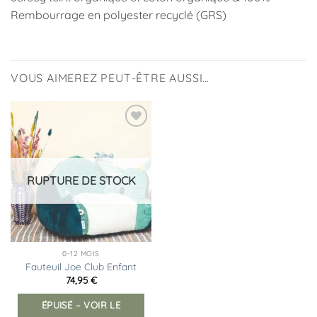
Rembourrage en polyester recyclé (GRS)
VOUS AIMEREZ PEUT-ÊTRE AUSSI…
Ajouter
à la
liste
d’envies
RUPTURE DE STOCK
0-12 MOIS
Fauteuil Joe Club Enfant
74,95
€
ÉPUISÉ – VOIR LE