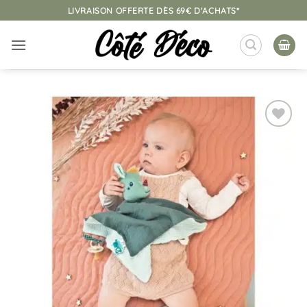
Passer
LIVRAISON OFFERTE DÈS 69€ D'ACHATS*
au
contenu
Ajouter
à la
liste
d’envies