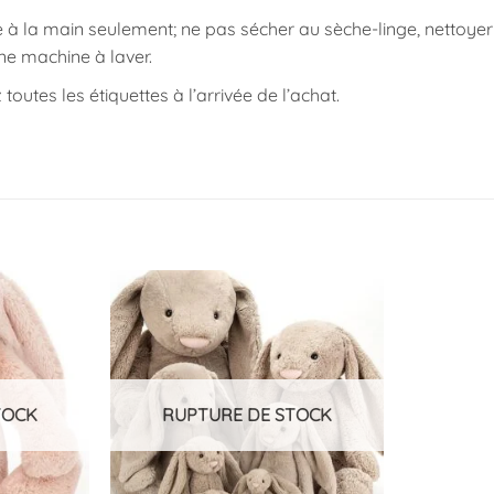
 à la main seulement; ne pas sécher au sèche-linge, nettoy
ne machine à laver.
z toutes les étiquettes à l’arrivée de l’achat.
Ajouter
Ajouter
à la
à la
liste
liste
d’envies
d’envies
TOCK
RUPTURE DE STOCK