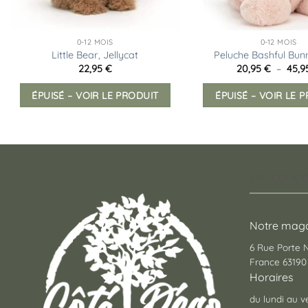
0-12 MOIS
0-12 MOIS
Little Bear, Jellycat
Peluche Bashful Bun
22,95
€
20,95
€
–
45,
ÉPUISÉ – VOIR LE PRODUIT
ÉPUISÉ – VOIR LE 
Un conce
Notre maga
6 Rue Porte
France 63190 
Horaires
du lundi au v