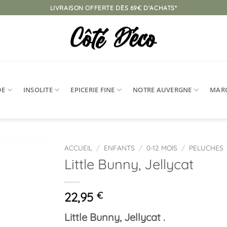
LIVRAISON OFFERTE DÈS 69€ D'ACHATS*
DE
INSOLITE
EPICERIE FINE
NOTRE AUVERGNE
MAR
ACCUEIL
/
ENFANTS
/
0-12 MOIS
/
PELUCHES
Little Bunny, Jellycat
Ajouter
à la
liste
22,95
€
d’envies
Little Bunny, Jellycat .