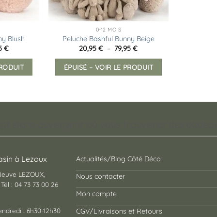
0-12 MOIS
ny Blush
Peluche Bashful Bunny Beige
Plage
Plage
95
€
20,95
€
–
79,95
€
de
de
Ce
Ce
prix :
prix :
PRODUIT
ÉPUISÉ – VOIR LE PRODUIT
produit
produit
20,95 €
20,95 €
à
à
a
a
45,95 €
79,95 €
plusieurs
plusieurs
variations.
variations.
Les
Les
pt store auvergnat où vous trouverez des cadeaux
options
options
peuvent
peuvent
être
être
choisies
choisies
sin à Lezoux
Actualités/Blog Côté Déco
sur
sur
 Neuve LEZOUX,
Nous contacter
la
la
Tél : 04 73 73 00 26
page
page
Mon compte
du
du
endredi : 6h30-12h30
CGV/Livraisons et Retours
produit
produit