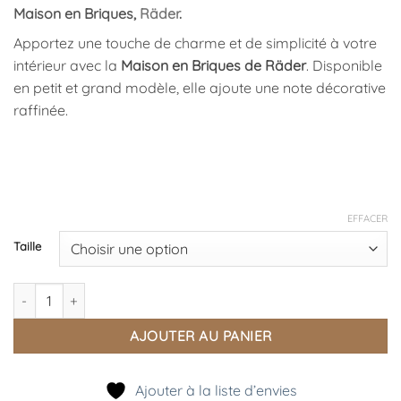
de
Maison en Briques,
Räder
.
prix :
24,95 €
Apportez une touche de charme et de simplicité à votre
à
intérieur avec la
Maison en Briques de
Räder
. Disponible
29,95 €
en petit et grand modèle, elle ajoute une note décorative
raffinée.
EFFACER
Taille
quantité de Maison en Briques, Räder
AJOUTER AU PANIER
Ajouter à la liste d’envies