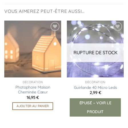
VOUS AIMEREZ PEUT-ÊTRE AUSSI…
Ajouter
Ajouter
à la
à la
liste
liste
d’envies
d’envies
RUPTURE DE STOCK
DÉCORATION
DÉCORATION
Photophore Maison
Guirlande 40 Micro Leds
Cheminée Cœur
2,99
€
16,95
€
ÉPUISÉ – VOIR LE
AJOUTER AU PANIER
PRODUIT