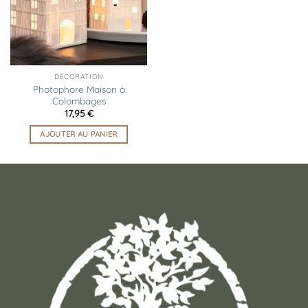
options
peuvent
être
choisies
sur
la
DÉCORATION
page
Photophore Maison à
Colombages
du
17,95
€
produit
AJOUTER AU PANIER