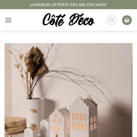
Passer
LIVRAISON OFFERTE DÈS 69€ D'ACHATS*
au
contenu
Ajouter
à la
liste
d’envies