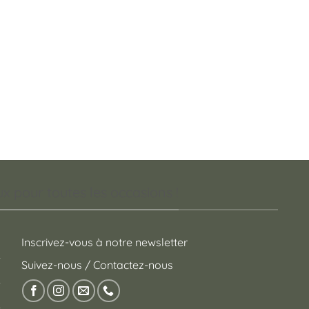
sur
la
page
du
produit
 pour toutes les occasions !
Inscrivez-vous à notre newsletter
Suivez-nous / Contactez-nous