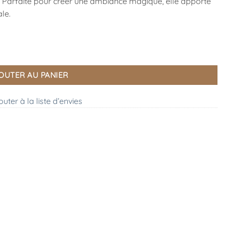
. Parfaite pour créer une ambiance magique, elle apporte
le.
ÄDER
OUTER AU PANIER
outer à la liste d’envies