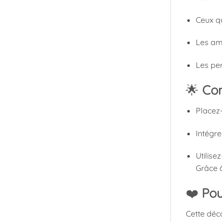
Ceux q
Les am
Les pe
🌟
Com
Placez-
Intégre
Utilise
Grâce à
❤️
Pou
Cette déco