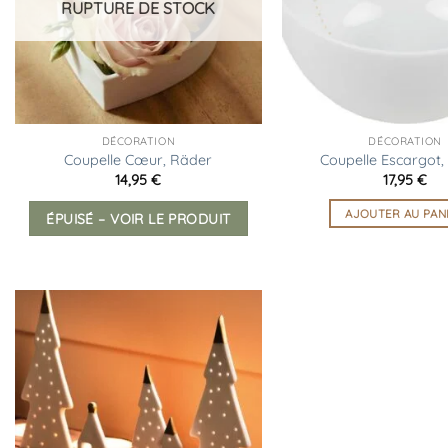
RUPTURE DE STOCK
DÉCORATION
DÉCORATION
Coupelle Cœur, Räder
Coupelle Escargot,
14,95
€
17,95
€
AJOUTER AU PAN
ÉPUISÉ – VOIR LE PRODUIT
Ajouter
à la
liste
d’envies