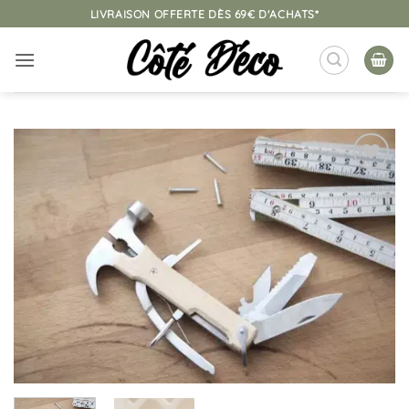
Passer
LIVRAISON OFFERTE DÈS 69€ D'ACHATS*
au
contenu
Ajouter
à la
liste
d’envies