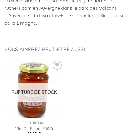
Miellerie située à Moissat dans le Puy de dôme, les
ruchers sont en Auvergne dans le parc des Volcans
d’Auvergne , du Livradois-Forez et sur les collines du sud
de la Limagne.
VOUS AIMEREZ PEUT-ÊTRE AUSSI…
Ajouter
à la
liste
d’envies
RUPTURE DE STOCK
EPICERIE FINE
Miel De Fleurs 500Gr