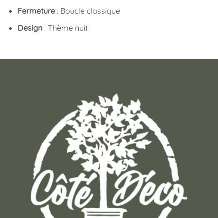
Fermeture
: Boucle classique
Design
: Thème nuit