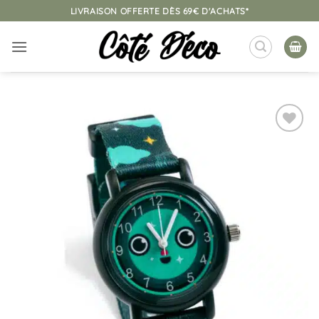
Passer
LIVRAISON OFFERTE DÈS 69€ D'ACHATS*
au
contenu
Ajouter
à la
liste
d’envies