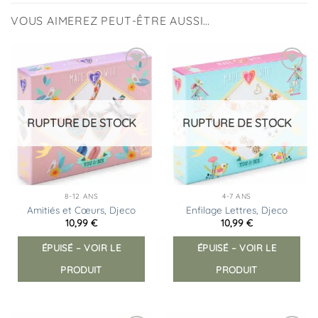
VOUS AIMEREZ PEUT-ÊTRE AUSSI…
Ajouter
Ajouter
à la
à la
liste
liste
d’envies
d’envies
RUPTURE DE STOCK
RUPTURE DE STOCK
8-12 ANS
4-7 ANS
Amitiés et Cœurs, Djeco
Enfilage Lettres, Djeco
10,99
€
10,99
€
ÉPUISÉ – VOIR LE
ÉPUISÉ – VOIR LE
PRODUIT
PRODUIT