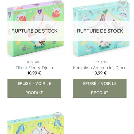
Ajouter
Ajouter
à la
à la
liste
liste
d’envies
d’envies
RUPTURE DE STOCK
RUPTURE DE STOCK
8-12 ANS
8-12 ANS
Tila et Fleurs, Djeco
Kumihimo Arc-en-ciel, Djeco
10,99
€
10,99
€
ÉPUISÉ – VOIR LE
ÉPUISÉ – VOIR LE
PRODUIT
PRODUIT
Ajouter
à la
liste