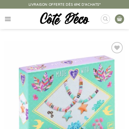
Passer
LIVRAISON OFFERTE DÈS 69€ D'ACHATS*
au
contenu
Ajouter
à la
liste
d’envies