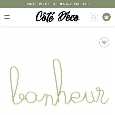
Passer
LIVRAISON OFFERTE DÈS 69€ D'ACHATS*
au
contenu
Ajouter
à la
liste
d’envies