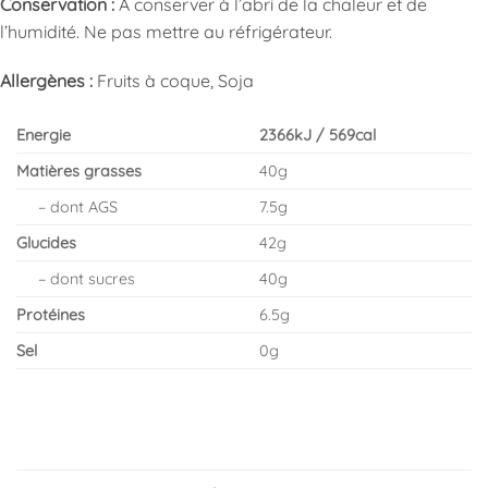
Conservation :
A conserver à l’abri de la chaleur et de
l’humidité. Ne pas mettre au réfrigérateur.
Allergènes :
Fruits à coque, Soja
Energie
2366kJ / 569cal
Matières grasses
40g
– dont AGS
7.5g
Glucides
42g
– dont sucres
40g
Protéines
6.5g
Sel
0g