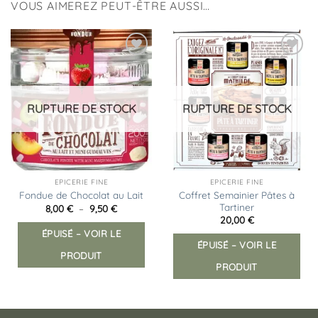
VOUS AIMEREZ PEUT-ÊTRE AUSSI…
Ajouter
Ajouter
à la
à la
liste
liste
d’envies
d’envies
RUPTURE DE STOCK
RUPTURE DE STOCK
EPICERIE FINE
EPICERIE FINE
Coffret Semainier Pâtes à
Fondue de Chocolat au Lait
Tartiner
Plage
8,00
€
–
9,50
€
de
Ce
20,00
€
prix :
ÉPUISÉ – VOIR LE
produit
8,00 €
à
ÉPUISÉ – VOIR LE
a
9,50 €
PRODUIT
plusieurs
PRODUIT
variations.
Les
options