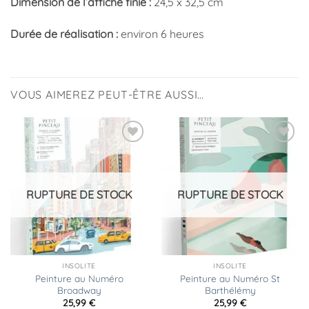
Dimension de l’affiche finie :
24,5 x 32,5 cm
Durée de réalisation :
environ 6 heures
VOUS AIMEREZ PEUT-ÊTRE AUSSI…
Ajouter
Ajouter
à la
à la
liste
liste
d’envies
d’envies
RUPTURE DE STOCK
RUPTURE DE STOCK
INSOLITE
INSOLITE
Peinture au Numéro
Peinture au Numéro St
Broadway
Barthélémy
25,99
€
25,99
€