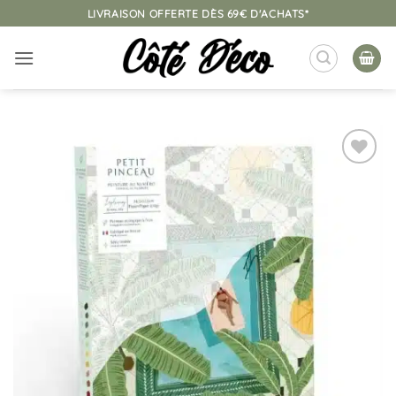
Passer
LIVRAISON OFFERTE DÈS 69€ D'ACHATS*
au
contenu
Ajouter
à la
liste
d’envies