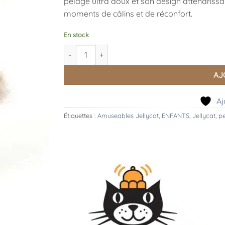
pelage ultra doux et son design attendriss
moments de câlins et de réconfort.
En stock
quantité de Peluche Chiot Little Pup, Jellycat
AJ
Aj
Étiquettes :
Amuseables Jellycat
,
ENFANTS
,
Jellycat
,
p