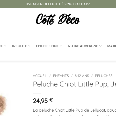
LIVRAISON OFFERTE DÈS 69€ D'ACHATS*
DE
INSOLITE
EPICERIE FINE
NOTRE AUVERGNE
MAR
ACCUEIL
/
ENFANTS
/
8-12 ANS
/
PELUCHES
Peluche Chiot Little Pup, J
Ajouter
à la
liste
24,95
€
d’envies
La peluche Chiot Little Pup de Jellycat, dou