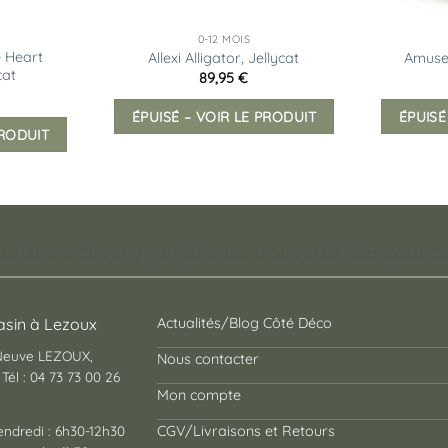
0-12 MOIS
 Heart
Allexi Alligator, Jellycat
Amusea
cat
89,95
€
ÉPUISÉ – VOIR LE PRODUIT
ÉPUISÉ
PRODUIT
pt store auvergnat où vous trouverez des cadeaux
sin à Lezoux
Actualités/Blog Côté Déco
 Neuve LEZOUX,
Nous contacter
Tél : 04 73 73 00 26
Mon compte
endredi : 6h30-12h30
CGV/Livraisons et Retours