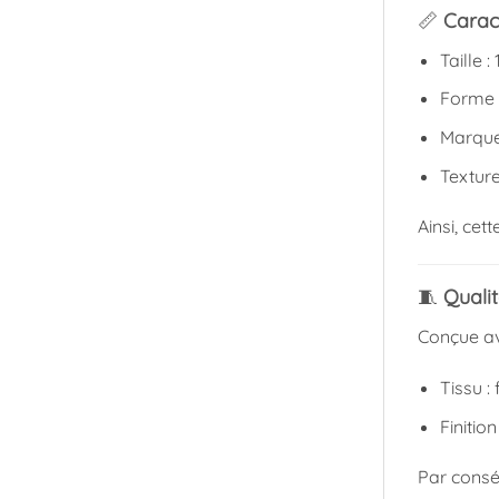
📏
Caract
Taille :
Forme :
Marque 
Texture
Ainsi, cet
🧵
Quali
Conçue av
Tissu :
Finitio
Par consé