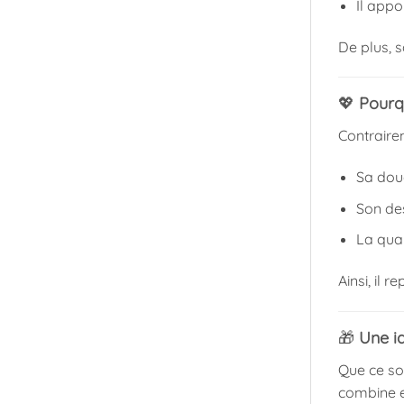
Il app
De plus, s
💖
Pourqu
Contrairem
Sa dou
Son de
La qua
Ainsi, il 
🎁
Une i
Que ce soi
combine es