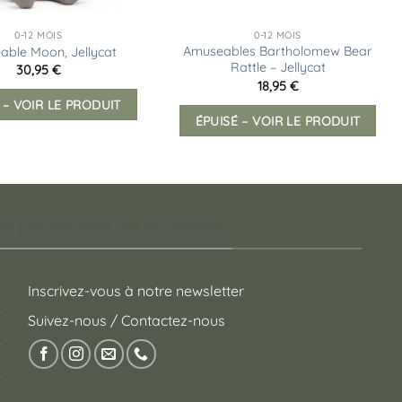
0-12 MOIS
0-12 MOIS
Amuseables Bartholomew Bear
ble Moon, Jellycat
Rattle – Jellycat
30,95
€
18,95
€
 – VOIR LE PRODUIT
ÉPUISÉ – VOIR LE PRODUIT
 pour toutes les occasions !
Inscrivez-vous à notre newsletter
Suivez-nous / Contactez-nous