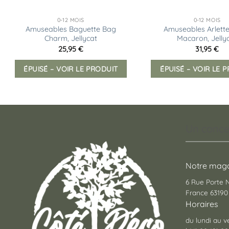
0-12 MOIS
0-12 MOIS
Amuseables Baguette Bag
Amuseables Arlette
Charm, Jellycat
Macaron, Jelly
25,95
€
31,95
€
ÉPUISÉ – VOIR LE PRODUIT
ÉPUISÉ – VOIR LE 
Un conce
Notre maga
6 Rue Porte
France 63190 
Horaires
du lundi au v