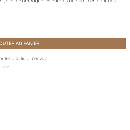
ant, elle accompagne les enfants au quotidien pour des
OUTER AU PANIER
outer à la liste d’envies
eluche