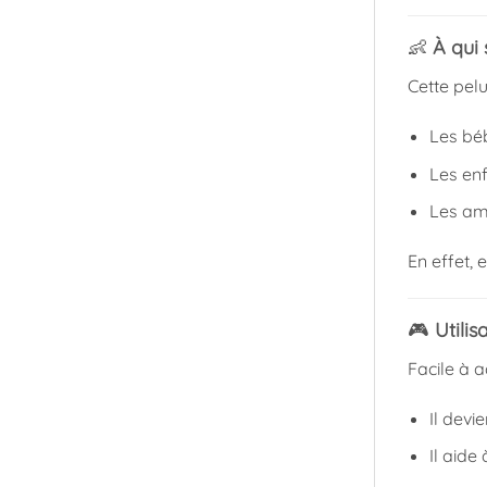
👶
À qui 
Cette pelu
Les bé
Les en
Les am
En effet,
🎮
Utili
Facile à a
Il dev
Il aide