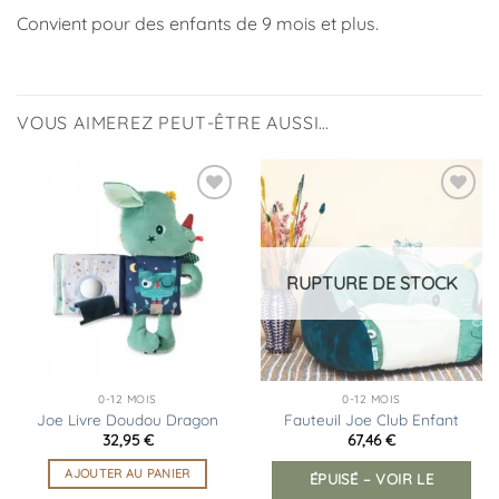
Convient pour des enfants de 9 mois et plus.
VOUS AIMEREZ PEUT-ÊTRE AUSSI…
Ajouter
Ajouter
à la
à la
liste
liste
d’envies
d’envies
RUPTURE DE STOCK
0-12 MOIS
0-12 MOIS
Joe Livre Doudou Dragon
Fauteuil Joe Club Enfant
32,95
€
67,46
€
AJOUTER AU PANIER
ÉPUISÉ – VOIR LE