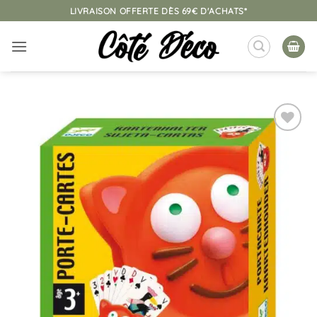
Passer
LIVRAISON OFFERTE DÈS 69€ D'ACHATS*
au
contenu
Ajouter
à la
liste
d’envies