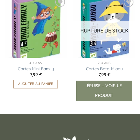
Ajouter
Ajouter
à la
à la
liste
liste
d’envies
d’envies
RUPTURE DE STOCK
4-7 ANS
2-4 ANS
Cartes Mini Family
Cartes Bata-Miaou
7,99
€
7,99
€
AJOUTER AU PANIER
ÉPUISÉ – VOIR LE
PRODUIT