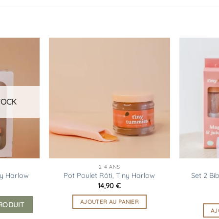
Ajouter
Ajouter
à la
à la
liste
liste
d’envies
d’envies
TOCK
2-4 ANS
Set 2 Bi
ny Harlow
Pot Poulet Rôti, Tiny Harlow
14,90
€
AJOUTER AU PANIER
PRODUIT
AJ