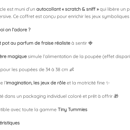
cle est muni d’un
autocollant « scratch & sniff »
qui libère un 
sive. Ce coffret est conçu pour enrichir les jeux symboliques 
i on l’adore ?
t pot au parfum de fraise réaliste
à sentir 🍓
llère magique
simule l’alimentation de la poupée (effet dispari
 pour les poupées de 34 à 38 cm 👶
e l’
imagination, les jeux de rôle
et la motricité fine ✨
é dans un packaging individuel coloré et prêt à offrir 🎁
ible avec toute la gamme
Tiny Tummies
éristiques