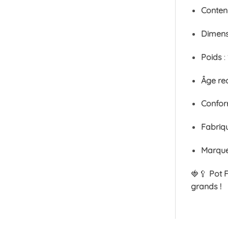
Conten
Dimens
Poids
:
Âge r
Confor
Fabriq
Marqu
🍓🥄
Pot F
grands !