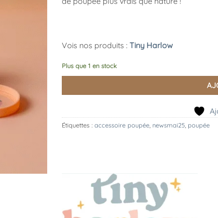
de poupée plus vrais que nature !
Vois nos produits :
Tiny Harlow
Plus que 1 en stock
AJ
Aj
Étiquettes :
accessoire poupée
,
newsmai25
,
poupée