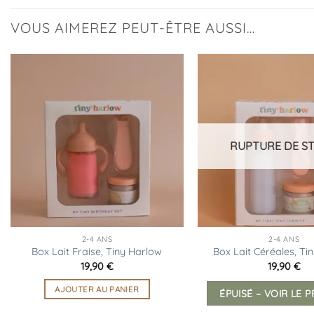
VOUS AIMEREZ PEUT-ÊTRE AUSSI…
Ajouter
à la
liste
d’envies
RUPTURE DE S
2-4 ANS
2-4 ANS
Box Lait Fraise, Tiny Harlow
Box Lait Céréales, Ti
19,90
€
19,90
€
AJOUTER AU PANIER
ÉPUISÉ – VOIR LE 