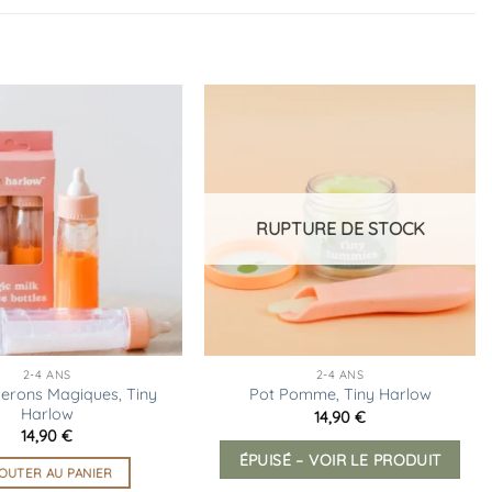
Ajouter
Ajouter
à la
à la
liste
liste
d’envies
d’envies
RUPTURE DE STOCK
2-4 ANS
2-4 ANS
berons Magiques, Tiny
Pot Pomme, Tiny Harlow
Harlow
14,90
€
14,90
€
ÉPUISÉ – VOIR LE PRODUIT
OUTER AU PANIER