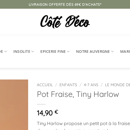
LIVRAISON OFFERTE DÈS 69€ D'ACHATS*
DE
INSOLITE
EPICERIE FINE
NOTRE AUVERGNE
MAR
ACCUEIL
/
ENFANTS
/
4-7 ANS
/
LE MONDE D
Pot Fraise, Tiny Harlow
Ajouter
à la
liste
14,90
€
d’envies
Tiny Harlow propose un petit pot à la frais