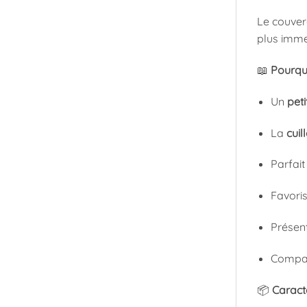
Le couver
plus immer
📖
Pourquo
Un
peti
La
cui
Parfait
Favoris
Présent
Compat
📦
Caract