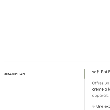
🍓🥄
Pot 
DESCRIPTION
Offrez un
crème à l
apparaît,
✨
Une exp