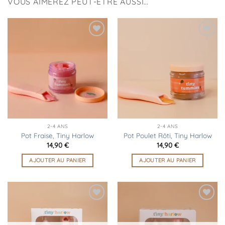
VOUS AIMEREZ PEUT-ÊTRE AUSSI…
Ajouter
Ajouter
à la
à la
liste
liste
d’envies
d’envies
2-4 ANS
2-4 ANS
Pot Fraise, Tiny Harlow
Pot Poulet Rôti, Tiny Harlow
14,90
€
14,90
€
AJOUTER AU PANIER
AJOUTER AU PANIER
Ajouter
Ajouter
à la
à la
liste
liste