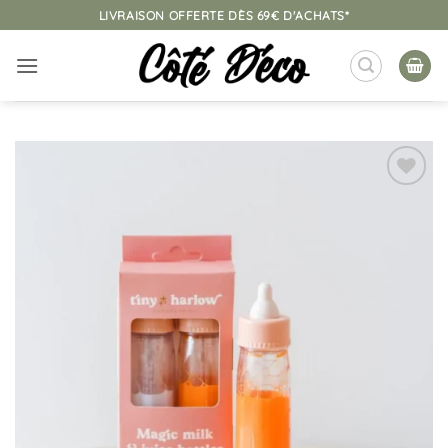
Passer
LIVRAISON OFFERTE DÈS 69€ D'ACHATS*
au
contenu
Ajouter
à la
liste
d’envies