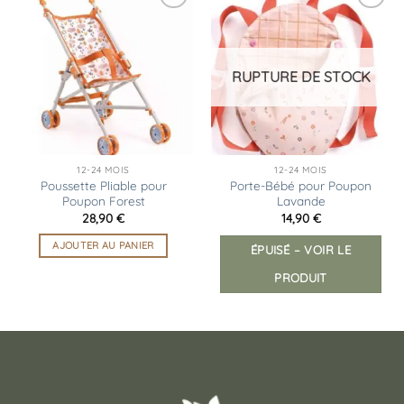
Ajouter
Ajouter
à la
à la
liste
liste
d’envies
d’envies
RUPTURE DE STOCK
12-24 MOIS
12-24 MOIS
Poussette Pliable pour
Porte-Bébé pour Poupon
Poupon Forest
Lavande
28,90
€
14,90
€
AJOUTER AU PANIER
ÉPUISÉ – VOIR LE
PRODUIT