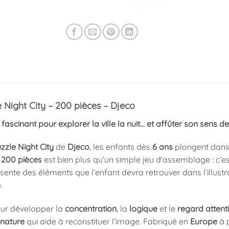
e Night City – 200 pièces – Djeco
fascinant pour explorer la ville la nuit… et affûter son sens de
zzle Night City
de
Djeco
, les enfants dès
6 ans
plongent dans u
e
200 pièces
est bien plus qu’un simple jeu d’assemblage : c’e
ente des éléments que l’enfant devra retrouver dans l’illustra
.
our développer la
concentration
, la
logique
et le
regard attenti
nature
qui aide à reconstituer l’image. Fabriqué en
Europe
à p