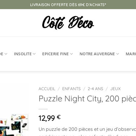
LIVRAISON OFFERTE DÈS 69€ D'ACHATS*
DE
INSOLITE
EPICERIE FINE
NOTRE AUVERGNE
MAR
ACCUEIL
/
ENFANTS
/
2-4 ANS
/
JEUX
Puzzle Night City, 200 piè
Ajouter
à la
liste
12,99
€
d’envies
Un puzzle de 200 pièces et un jeu d’observa