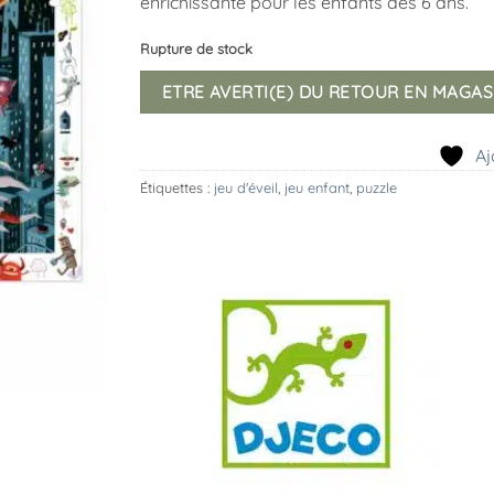
enrichissante pour les enfants dès 6 ans.
Rupture de stock
ETRE AVERTI(E) DU RETOUR EN MAGAS
Aj
Étiquettes :
jeu d'éveil
,
jeu enfant
,
puzzle