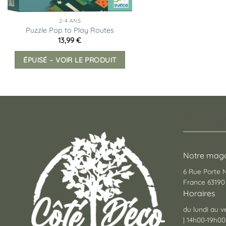
2-4 ANS
Puzzle Pop to Play Routes
13,99
€
ÉPUISÉ – VOIR LE PRODUIT
Un conce
Notre maga
6 Rue Porte
France 63190 
Horaires
du lundi au v
| 14h00-19h00