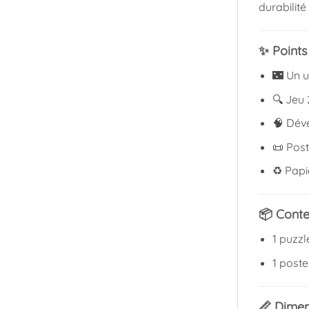
durabilité
✨ Points 
🌃 Un u
🔍 Jeu 
🧠 Déve
📜 Post
♻️ Papi
📦 Cont
1 puzzl
1 post
📏 Dimen