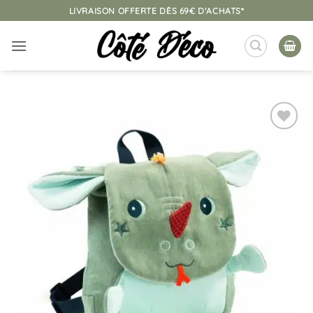
Passer
LIVRAISON OFFERTE DÈS 69€ D'ACHATS*
au
contenu
Ajouter
à la
liste
d’envies