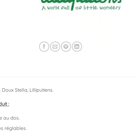
Doux Stella, Lilliputiens.
uit :
e au dos.
es réglables.