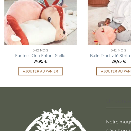
d’envies
0-12 MOIS
0-12 MOIS
Fauteuil Club Enfant Stella
Balle D’activité Stell
74,95
€
29,95
€
AJOUTER AU PANIER
AJOUTER AU PAN
Un conce
Notre maga
6 Rue Porte