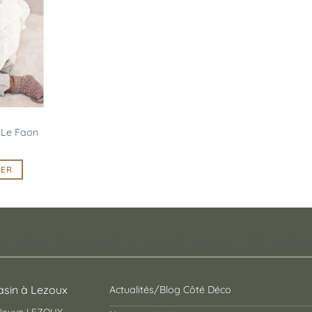
d’envies
a Le Faon
IER
pt store auvergnat où vous trouverez des cadeaux
sin à Lezoux
Actualités/Blog Côté Déco
 Neuve LEZOUX,