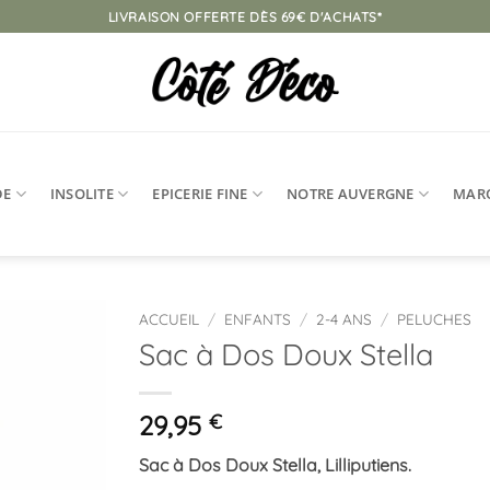
LIVRAISON OFFERTE DÈS 69€ D'ACHATS*
DE
INSOLITE
EPICERIE FINE
NOTRE AUVERGNE
MAR
ACCUEIL
/
ENFANTS
/
2-4 ANS
/
PELUCHES
Sac à Dos Doux Stella
Ajouter
à la
liste
29,95
€
d’envies
Sac à Dos Doux Stella, Lilliputiens.