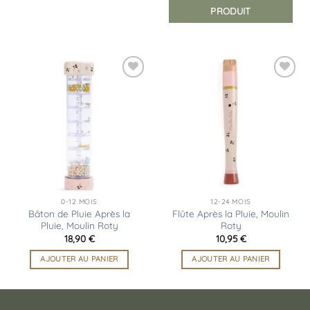
PRODUIT
Ajouter
Ajouter
à la
à la
liste
liste
d’envies
d’envies
0-12 MOIS
12-24 MOIS
Bâton de Pluie Après la
Flûte Après la Pluie, Moulin
Pluie, Moulin Roty
Roty
18,90
€
10,95
€
AJOUTER AU PANIER
AJOUTER AU PANIER