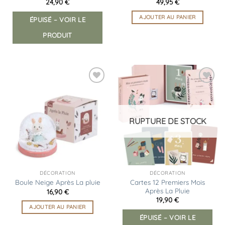
24,90
€
49,95
€
AJOUTER AU PANIER
ÉPUISÉ – VOIR LE
PRODUIT
Ajouter
Ajouter
à la
à la
liste
liste
d’envies
d’envies
RUPTURE DE STOCK
DÉCORATION
DÉCORATION
Cartes 12 Premiers Mois
Boule Neige Après La pluie
Après La Pluie
16,90
€
19,90
€
AJOUTER AU PANIER
ÉPUISÉ – VOIR LE