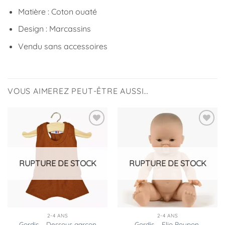
Matière : Coton ouaté
Design : Marcassins
Vendu sans accessoires
VOUS AIMEREZ PEUT-ÊTRE AUSSI…
Ajouter
Ajouter
à la
à la
liste
liste
d’envies
d’envies
RUPTURE DE STOCK
RUPTURE DE STOCK
2-4 ANS
2-4 ANS
Gordis – Dessous garçon
Gordis – Elio Poupon,