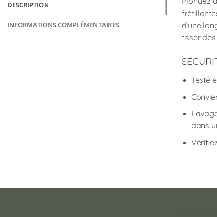
Plongez d
DESCRIPTION
frétillant
INFORMATIONS COMPLÉMENTAIRES
d’une lon
tisser des
SÉCURI
Testé e
Convien
Lavage
dans u
Vérifie
Un conce