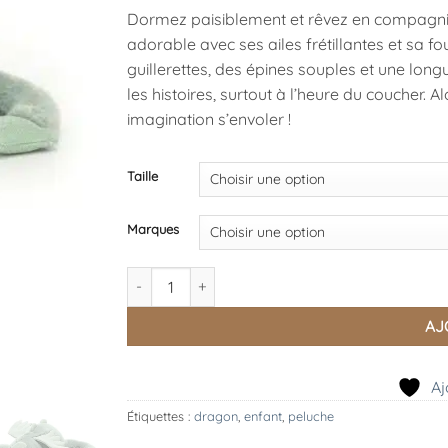
32,95 €
Dormez paisiblement et rêvez en compagnie
à
adorable avec ses ailes frétillantes et sa fo
66,95 €
guillerettes, des épines souples et une l
les histoires, surtout à l’heure du coucher. A
imagination s’envoler !
Taille
Marques
quantité de Sage Dragon, Jellycat
AJ
Aj
Étiquettes :
dragon
,
enfant
,
peluche