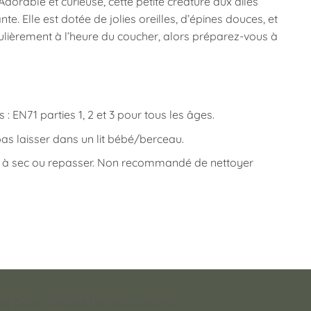
rable et curieuse, cette petite créature aux ailes
e. Elle est dotée de jolies oreilles, d’épines douces, et
culièrement à l’heure du coucher, alors préparez-vous à
 EN71 parties 1, 2 et 3 pour tous les âges.
pas laisser dans un lit bébé/berceau.
er à sec ou repasser. Non recommandé de nettoyer
 pour toutes les occasions !