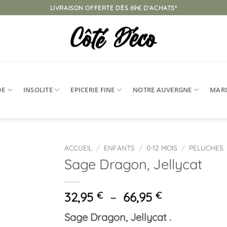
LIVRAISON OFFERTE DÈS 69€ D'ACHATS*
DE
INSOLITE
EPICERIE FINE
NOTRE AUVERGNE
MAR
ACCUEIL
/
ENFANTS
/
0-12 MOIS
/
PELUCHES
Sage Dragon, Jellycat
Ajouter
à la
liste
Plage
32,95
€
–
66,95
€
d’envies
de
Sage Dragon, Jellycat .
prix :