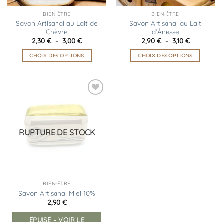
BIEN-ÊTRE
BIEN-ÊTRE
Savon Artisanal au Lait de
Savon Artisanal au Lait
Chèvre
d’Ânesse
Plage
Plage
2,30
€
–
3,00
€
2,90
€
–
3,10
€
de
de
prix :
prix :
CHOIX DES OPTIONS
CHOIX DES OPTIONS
2,30 €
2,90 €
à
à
Ce
Ce
3,00 €
3,10 €
produit
produit
a
a
plusieurs
plusieurs
Ajouter
variations.
variations.
à la
liste
Les
Les
d’envies
options
options
RUPTURE DE STOCK
peuvent
peuvent
être
être
choisies
choisies
sur
sur
la
la
BIEN-ÊTRE
page
page
Savon Artisanal Miel 10%
2,90
€
du
du
produit
produit
ÉPUISÉ – VOIR LE