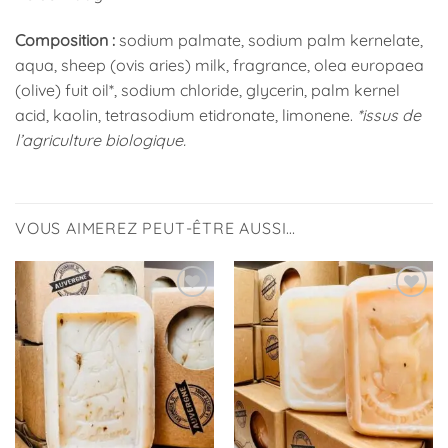
Composition :
sodium palmate, sodium palm kernelate,
aqua, sheep (ovis aries) milk, fragrance, olea europaea
(olive) fuit oil*, sodium chloride, glycerin, palm kernel
acid, kaolin, tetrasodium etidronate, limonene.
*issus de
l’agriculture biologique.
VOUS AIMEREZ PEUT-ÊTRE AUSSI…
Ajouter
Ajouter
à la
à la
liste
liste
d’envies
d’envies