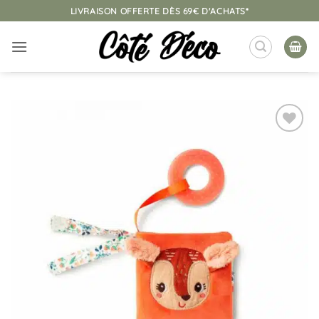
Passer
LIVRAISON OFFERTE DÈS 69€ D'ACHATS*
au
contenu
Ajouter
à la
liste
d’envies