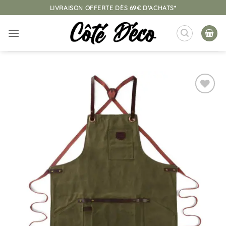
Passer
LIVRAISON OFFERTE DÈS 69€ D'ACHATS*
au
contenu
Ajouter
à la
liste
d’envies