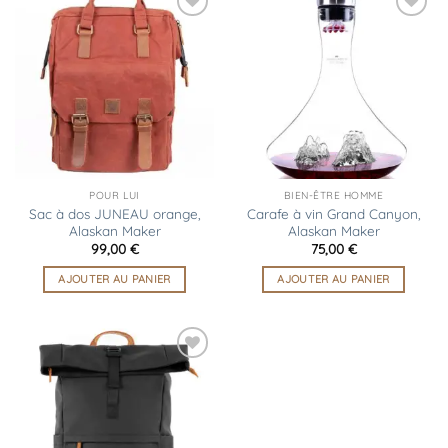
Ajouter
Ajouter
à la
à la
liste
liste
d’envies
d’envies
POUR LUI
BIEN-ÊTRE HOMME
Sac à dos JUNEAU orange,
Carafe à vin Grand Canyon,
Alaskan Maker
Alaskan Maker
99,00
€
75,00
€
AJOUTER AU PANIER
AJOUTER AU PANIER
Ajouter
à la
liste
d’envies