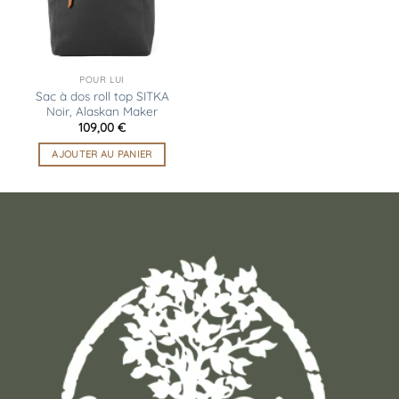
POUR LUI
Sac à dos roll top SITKA
Noir, Alaskan Maker
109,00
€
AJOUTER AU PANIER