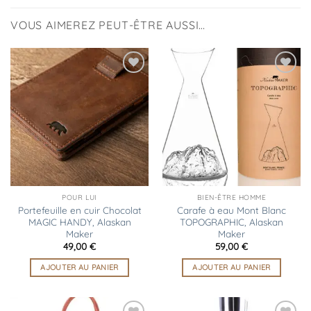
VOUS AIMEREZ PEUT-ÊTRE AUSSI…
Ajouter
Ajouter
à la
à la
liste
liste
d’envies
d’envies
POUR LUI
BIEN-ÊTRE HOMME
Portefeuille en cuir Chocolat
Carafe à eau Mont Blanc
MAGIC HANDY, Alaskan
TOPOGRAPHIC, Alaskan
Maker
Maker
49,00
€
59,00
€
AJOUTER AU PANIER
AJOUTER AU PANIER