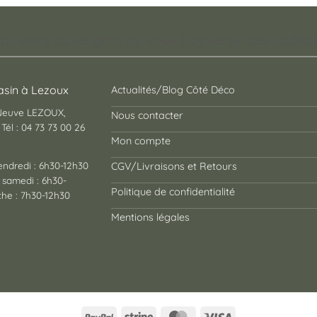
pt store auvergnat où vous trouverez des cadeaux
sin à Lezoux
Actualités/Blog Côté Déco
 Neuve LEZOUX,
Nous contacter
Tél : 04 73 73 00 26
Mon compte
endredi : 6h30-12h30
CGV/Livraisons et Retours
 samedi : 6h30-
Politique de confidentialité
he : 7h30-12h30
Mentions légales
PayPal
Stripe
MasterCard
Visa