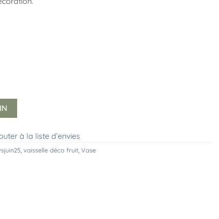
écoration.
IN
outer à la liste d’envies
sjuin25
,
vaisselle déco fruit
,
Vase