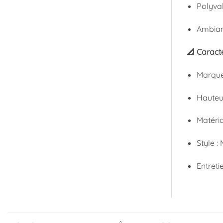
Polyval
Ambian
📐 Caracté
Marque
Hauteu
Matéria
Style :
Entreti