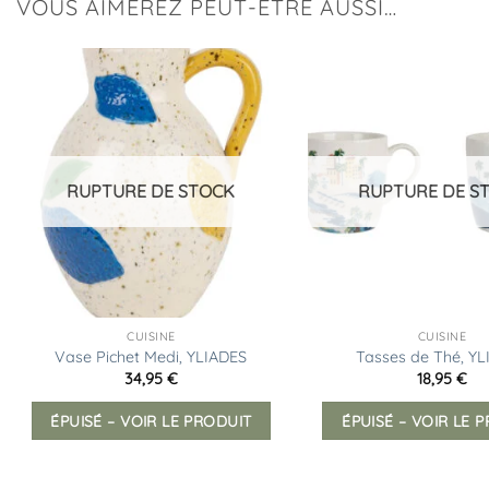
VOUS AIMEREZ PEUT-ÊTRE AUSSI…
Ajouter
à la
liste
d’envies
RUPTURE DE STOCK
RUPTURE DE S
CUISINE
CUISINE
Vase Pichet Medi, YLIADES
Tasses de Thé, Y
34,95
€
18,95
€
ÉPUISÉ – VOIR LE PRODUIT
ÉPUISÉ – VOIR LE 