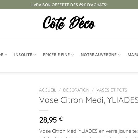
LIVRAISON OFFERTE DÈS 69€ D'ACHATS*
DE
INSOLITE
EPICERIE FINE
NOTRE AUVERGNE
MAR
ACCUEIL
/
DÉCORATION
/
VASES ET POTS
Vase Citron Medi, YLIADE
Ajouter
à la
liste
28,95
€
d’envies
Vase Citron Medi YLIADES en verre jaune text