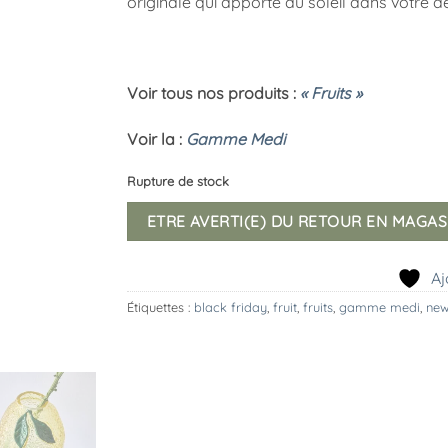
originale qui apporte du soleil dans votre d
Voir tous nos produits :
« Fruits »
Voir la :
Gamme Medi
Rupture de stock
ETRE AVERTI(E) DU RETOUR EN MAGAS
Aj
Étiquettes :
black friday
,
fruit
,
fruits
,
gamme medi
,
new