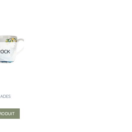
Ajouter
à la
liste
d’envies
TOCK
LIADES
PRODUIT