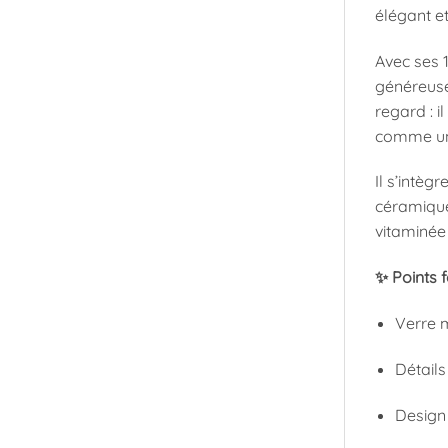
élégant et
Avec ses 1
généreuse 
regard : i
comme un 
Il s’intèg
céramique
vitaminée
✨ Points f
Verre m
Détails
Design 