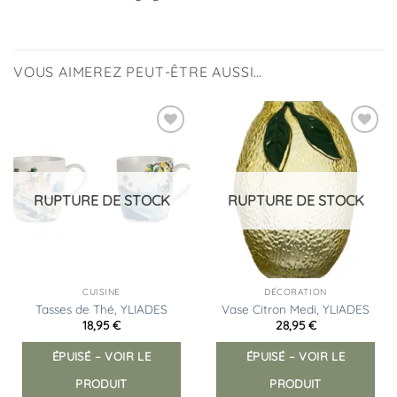
VOUS AIMEREZ PEUT-ÊTRE AUSSI…
Ajouter
Ajouter
à la
à la
liste
liste
d’envies
d’envies
RUPTURE DE STOCK
RUPTURE DE STOCK
CUISINE
DÉCORATION
Tasses de Thé, YLIADES
Vase Citron Medi, YLIADES
18,95
€
28,95
€
ÉPUISÉ – VOIR LE
ÉPUISÉ – VOIR LE
PRODUIT
PRODUIT