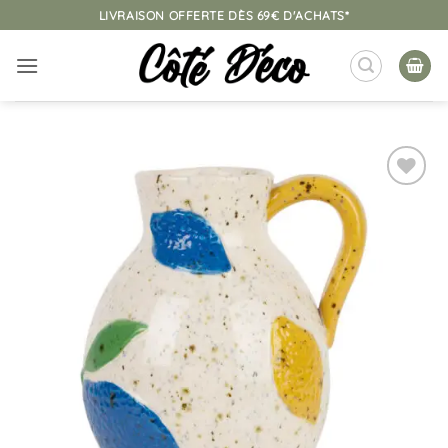
Passer
LIVRAISON OFFERTE DÈS 69€ D'ACHATS*
au
contenu
Ajouter
à la
liste
d’envies