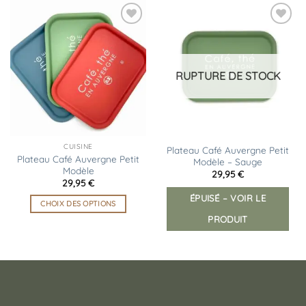
Ajouter
à la
liste
d’envies
RUPTURE DE STOCK
CUISINE
Plateau Café Auvergne Petit
Plateau Café Auvergne Petit
Modèle – Sauge
Modèle
29,95
€
29,95
€
ÉPUISÉ – VOIR LE
CHOIX DES OPTIONS
Ce
PRODUIT
produit
a
plusieurs
variations.
Les
options