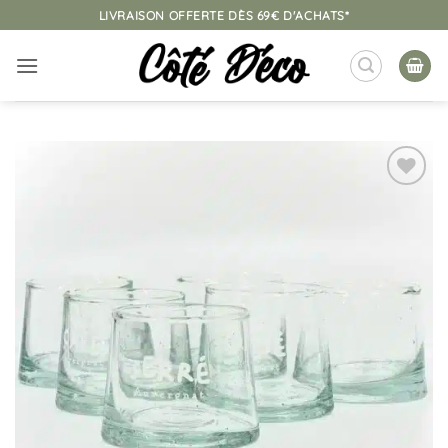
Passer
LIVRAISON OFFERTE DÈS 69€ D'ACHATS*
au
contenu
Ajouter
à la
liste
d’envies