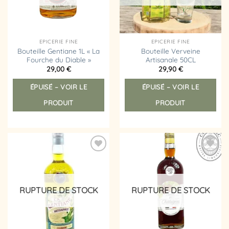
EPICERIE FINE
EPICERIE FINE
Bouteille Gentiane 1L « La
Bouteille Verveine
Fourche du Diable »
Artisanale 50CL
29,00
€
29,90
€
ÉPUISÉ – VOIR LE
ÉPUISÉ – VOIR LE
PRODUIT
PRODUIT
Ajouter
Ajouter
à la
à la
liste
liste
d’envies
d’envies
RUPTURE DE STOCK
RUPTURE DE STOCK