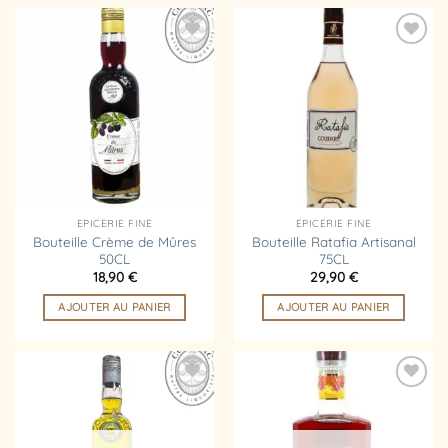
Ajouter
Ajouter
à la
à la
liste
liste
d’envies
d’envies
EPICERIE FINE
EPICERIE FINE
Bouteille Crème de Mûres
Bouteille Ratafia Artisanal
50CL
75CL
18,90
€
29,90
€
AJOUTER AU PANIER
AJOUTER AU PANIER
Ajouter
Ajouter
à la
à la
liste
liste
d’envies
d’envies