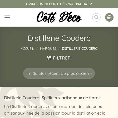
Passer
LIVRAISON OFFERTE DÈS 69€ D'ACHATS*
au
contenu
Distillerie Couderc
ACCUEIL
/
MARQUES
/
DISTILLERIE COUDERC
FILTRER
Distillerie Couderc
:
Spiritueux artisanaux de terroir
La Distillerie Couderc est une marque de spiritueux
artisanaux, née de la passion pour la distillation et la