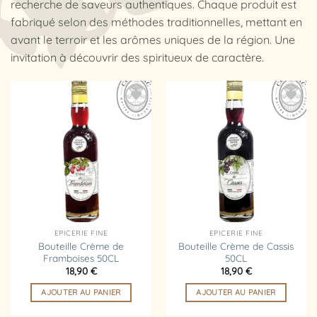
recherche de saveurs authentiques. Chaque produit est
fabriqué selon des méthodes traditionnelles, mettant en
avant le terroir et les arômes uniques de la région. Une
invitation à découvrir des spiritueux de caractère.
Ajouter
Ajouter
à la
à la
liste
liste
d’envies
d’envies
EPICERIE FINE
EPICERIE FINE
Bouteille Crème de
Bouteille Crème de Cassis
Framboises 50CL
50CL
18,90
€
18,90
€
AJOUTER AU PANIER
AJOUTER AU PANIER