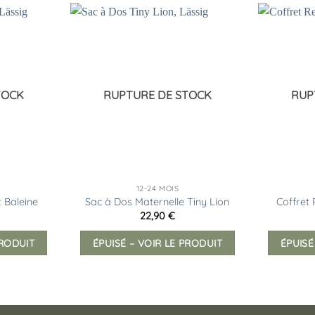
Ajouter
Ajouter
à la
à la
liste
liste
d’envies
d’envies
TOCK
RUPTURE DE STOCK
RUP
12-24 MOIS
 Baleine
Sac à Dos Maternelle Tiny Lion
Coffret
22,90
€
PRODUIT
ÉPUISÉ – VOIR LE PRODUIT
ÉPUISÉ