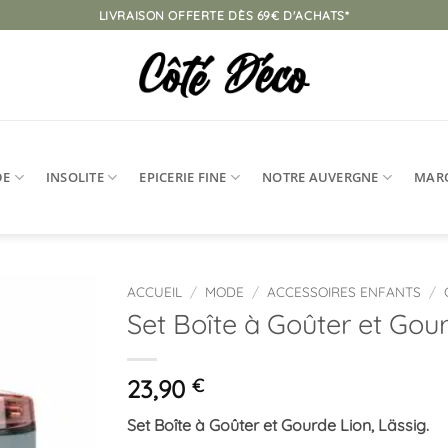
LIVRAISON OFFERTE DÈS 69€ D'ACHATS*
DE
INSOLITE
EPICERIE FINE
NOTRE AUVERGNE
MAR
ACCUEIL
/
MODE
/
ACCESSOIRES ENFANTS
/
Set Boîte à Goûter et Gou
Ajouter
à la
liste
23,90
€
d’envies
Set Boîte à Goûter et Gourde Lion, Lässig.