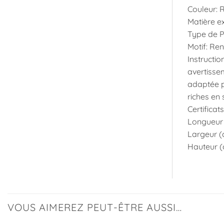
Couleur: 
Matière ex
Type de Pr
Motif: Re
Instructio
avertissem
adaptée po
riches en
Certificat
Longueur 
Largeur (c
Hauteur (
VOUS AIMEREZ PEUT-ÊTRE AUSSI…