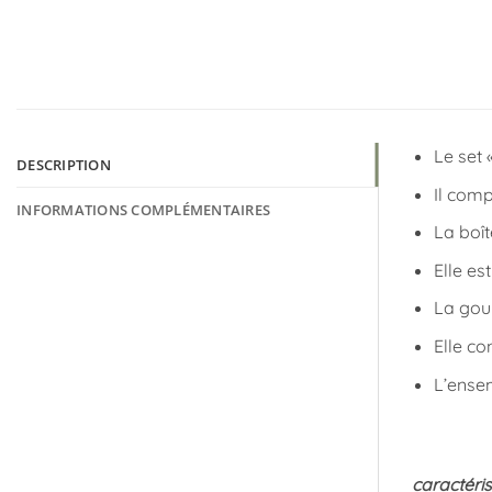
Le set 
DESCRIPTION
Il comp
INFORMATIONS COMPLÉMENTAIRES
La boî
Elle es
La gour
Elle co
L’ensem
caractéris