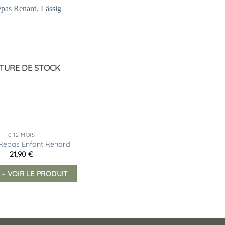
Ajouter
à la
liste
d’envies
TURE DE STOCK
0-12 MOIS
 Repas Enfant Renard
21,90
€
 – VOIR LE PRODUIT