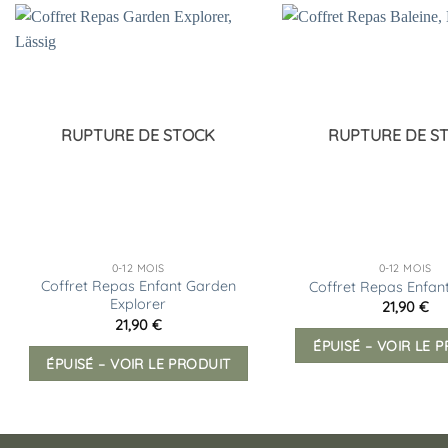
Ajouter
à la
liste
d’envies
RUPTURE DE STOCK
RUPTURE DE S
0-12 MOIS
0-12 MOIS
Coffret Repas Enfant Garden
Coffret Repas Enfant
Explorer
21,90
€
21,90
€
ÉPUISÉ – VOIR LE 
ÉPUISÉ – VOIR LE PRODUIT