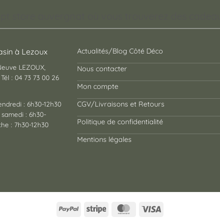
pt store auvergnat où vous trouverez des cadeaux
sin à Lezoux
Actualités/Blog Côté Déco
 Neuve LEZOUX,
Nous contacter
Tél : 04 73 73 00 26
Mon compte
endredi : 6h30-12h30
CGV/Livraisons et Retours
 samedi : 6h30-
Politique de confidentialité
he : 7h30-12h30
Mentions légales
PayPal
Stripe
MasterCard
Visa