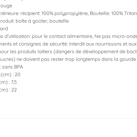
Rouge
térieure: récipient: 100% polypropylène, Bouteille: 100% Tritan
oduit: boîte à goûter, bouteille
nard
ns d’utilisation: pour le contact alimentaire, Ne pas micro-ond
ents et consignes de sécurité: Interdit aux nourrissons et aux
ur les produits laitiers (dangers de développement de bactéri
 sucres) ne doivent pas rester trop longtemps dans la gourde 
s: sans BPA
(cm) : 20
m) : 7,5
cm) : 22