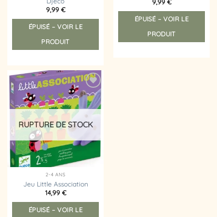
Djeco
9,99
€
9,99
€
ÉPUISÉ – VOIR LE
ÉPUISÉ – VOIR LE
PRODUIT
PRODUIT
Ajouter
à la
liste
d’envies
RUPTURE DE STOCK
2-4 ANS
Jeu Little Association
14,99
€
ÉPUISÉ – VOIR LE