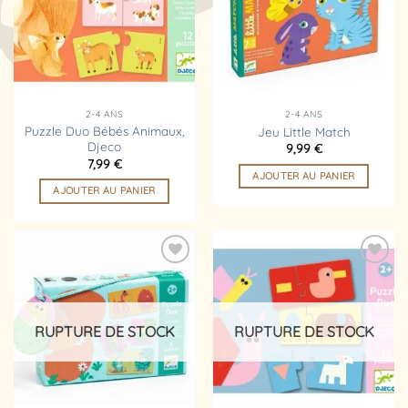
d’envies
d’envies
2-4 ANS
2-4 ANS
Puzzle Duo Bébés Animaux,
Jeu Little Match
Djeco
9,99
€
7,99
€
AJOUTER AU PANIER
AJOUTER AU PANIER
Ajouter
Ajouter
à la
à la
liste
liste
d’envies
d’envies
RUPTURE DE STOCK
RUPTURE DE STOCK