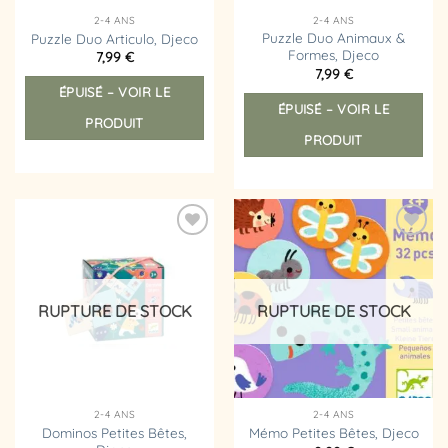
2-4 ANS
2-4 ANS
Puzzle Duo Animaux &
Puzzle Duo Articulo, Djeco
Formes, Djeco
7,99
€
7,99
€
ÉPUISÉ – VOIR LE
ÉPUISÉ – VOIR LE
PRODUIT
PRODUIT
Ajouter
Ajouter
à la
à la
liste
liste
d’envies
d’envies
RUPTURE DE STOCK
RUPTURE DE STOCK
2-4 ANS
2-4 ANS
Dominos Petites Bêtes,
Mémo Petites Bêtes, Djeco