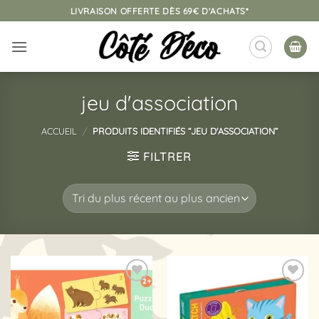
Passer
LIVRAISON OFFERTE DÈS 69€ D'ACHATS*
au
contenu
jeu d'association
ACCUEIL
/
PRODUITS IDENTIFIÉS “JEU D'ASSOCIATION”
FILTRER
Ajouter
Ajouter
à la
à la
liste
liste