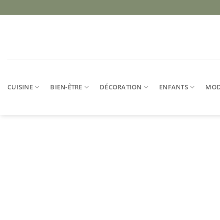
Passer
au
contenu
CUISINE
BIEN-ÊTRE
DÉCORATION
ENFANTS
MO