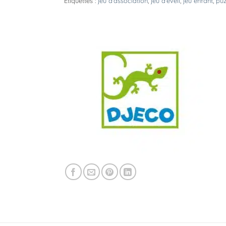
Étiquettes :
jeu d'association
,
jeu d'éveil
,
jeu enfant
,
puz