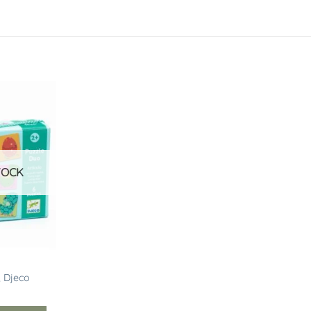
Ajouter
à la
liste
d’envies
TOCK
, Djeco