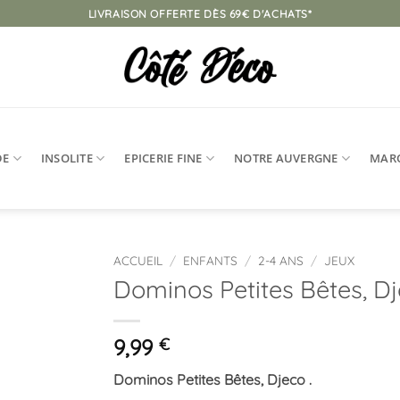
LIVRAISON OFFERTE DÈS 69€ D'ACHATS*
DE
INSOLITE
EPICERIE FINE
NOTRE AUVERGNE
MAR
ACCUEIL
/
ENFANTS
/
2-4 ANS
/
JEUX
Dominos Petites Bêtes, D
Ajouter
à la
liste
9,99
€
d’envies
Dominos Petites Bêtes, Djeco .