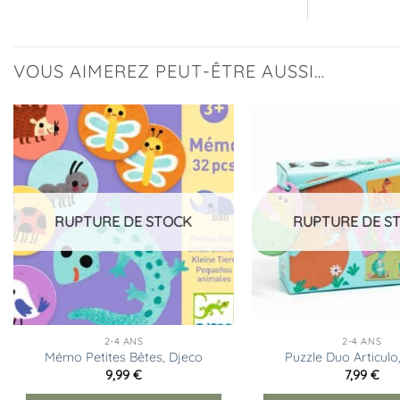
VOUS AIMEREZ PEUT-ÊTRE AUSSI…
Ajouter
à la
liste
d’envies
RUPTURE DE STOCK
RUPTURE DE S
2-4 ANS
2-4 ANS
Mémo Petites Bêtes, Djeco
Puzzle Duo Articulo
9,99
€
7,99
€