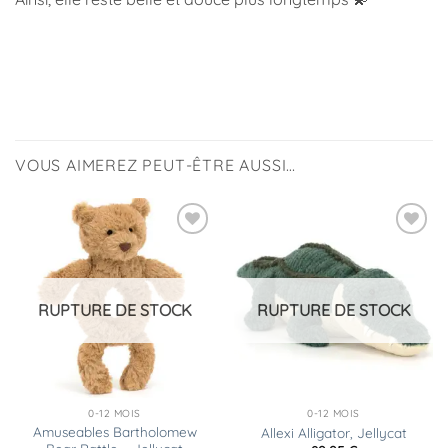
VOUS AIMEREZ PEUT-ÊTRE AUSSI…
Ajouter
Ajouter
à la
à la
liste
liste
d’envies
d’envies
RUPTURE DE STOCK
RUPTURE DE STOCK
0-12 MOIS
0-12 MOIS
Amuseables Bartholomew
Allexi Alligator, Jellycat