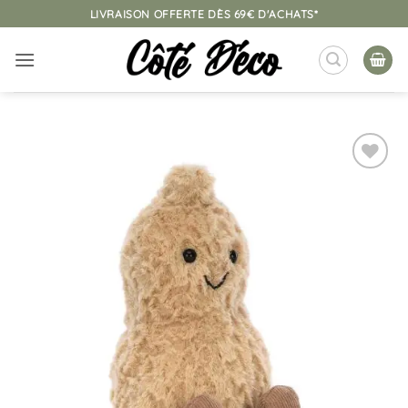
Passer
LIVRAISON OFFERTE DÈS 69€ D'ACHATS*
au
contenu
Ajouter
à la
liste
d’envies