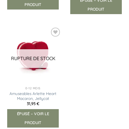
ÉPUISÉ – VOIR LE
PRODUIT
PRODUIT
Ajouter
à la
liste
d’envies
RUPTURE DE STOCK
0-12 MOIS
Amuseables Arlette Heart
Macaron, Jellycat
31,95
€
ÉPUISÉ – VOIR LE
PRODUIT