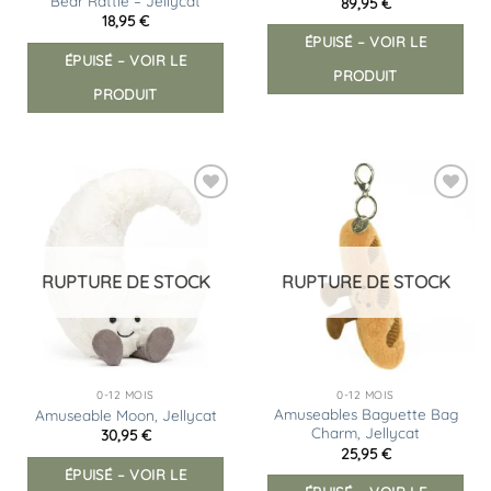
Bear Rattle – Jellycat
89,95
€
18,95
€
ÉPUISÉ – VOIR LE
ÉPUISÉ – VOIR LE
PRODUIT
PRODUIT
Ajouter
Ajouter
à la
à la
liste
liste
d’envies
d’envies
RUPTURE DE STOCK
RUPTURE DE STOCK
0-12 MOIS
0-12 MOIS
Amuseables Baguette Bag
Amuseable Moon, Jellycat
Charm, Jellycat
30,95
€
25,95
€
ÉPUISÉ – VOIR LE