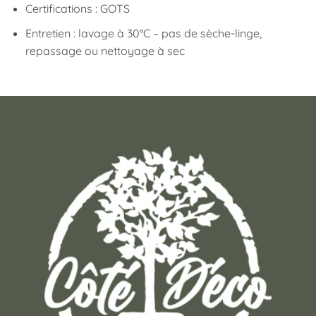
Certifications : GOTS
Entretien : lavage à 30°C – pas de sèche-linge,
repassage ou nettoyage à sec