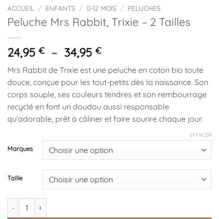
ACCUEIL
/
ENFANTS
/
0-12 MOIS
/
PELUCHES
Peluche Mrs Rabbit, Trixie – 2 Tailles
Plage
24,95
€
–
34,95
€
de
Mrs Rabbit de Trixie est une peluche en coton bio toute
prix :
douce, conçue pour les tout-petits dès la naissance. Son
24,95 €
corps souple, ses couleurs tendres et son rembourrage
à
recyclé en font un doudou aussi responsable
34,95 €
qu’adorable, prêt à câliner et faire sourire chaque jour.
EFFACER
Marques
Taille
quantité de Peluche Mrs Rabbit, Trixie - 2 Tailles